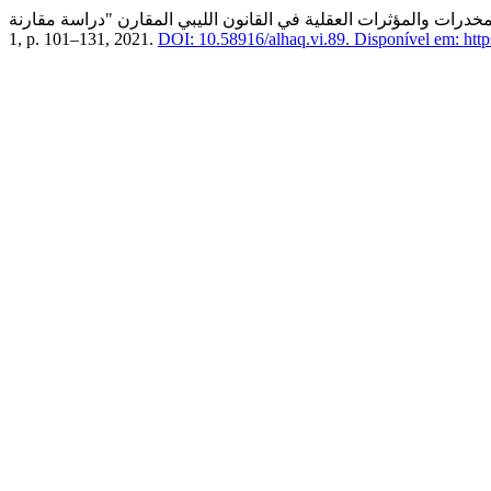
1, p. 101–131, 2021.
DOI: 10.58916/alhaq.vi.89.
Disponível em: https