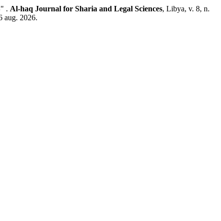
د. محمد محمود الشركسي. السياسة الجنائية لمكافحة جريمة تعاطى المخدرات والمؤثرات العقلية في القانون الليبي المقارن "دراسة مقارنة" .
Al-haq Journal for Sharia and Legal Sciences
, Libya, v. 8, n.
6 aug. 2026.