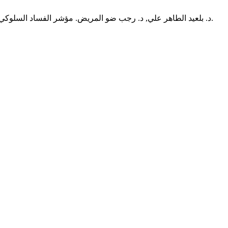
د. بلعيد الطاهر علي, د. رجب ضو المريض. مؤشر الفساد السلوكي و