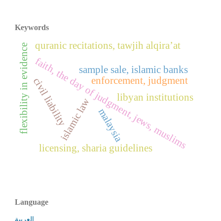
Keywords
quranic recitations, tawjih alqira’at
flexibility in evidence
faith, the day of judgment, jews, muslims
sample sale, islamic banks
enforcement, judgment
civil liability
libyan institutions
islamic law
malaysia
licensing, sharia guidelines
Language
العربية