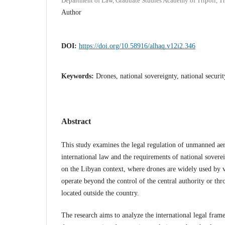
Department of Law, Graduate Studies Academy of Tripoli, Tr
Author
DOI:
https://doi.org/10.58916/alhaq.v12i2.346
Keywords:
Drones, national sovereignty, national securit
Abstract
This study examines the legal regulation of unmanned aer
international law and the requirements of national soverei
on the Libyan context, where drones are widely used b
operate beyond the control of the central authority or thr
located outside the country.
The research aims to analyze the international legal fra