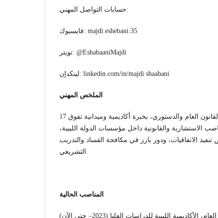
حسابات التواصل المهني:
فايسبوك: majdi.eshebani.35
تويتر: @EshabaaniMajdi
لينكدإن: linkedin.com/in/majdi shaabani
الملخص المهني
أستاذ مساعد متخصِّص في القانون العام والدستوري، بخبرة أكاديمية وميدانية تفوق 17
مناصب الاستشارية والقانونية داخل مؤسسات الدولة الليبية
فيذ الاتفاقيات، ودور بارز في مكافحة الفساد والتدريب
التشريعي.
المناصب الحالية
لأكاديمية الليبية للدراسات العليا (2023– حتى الآن