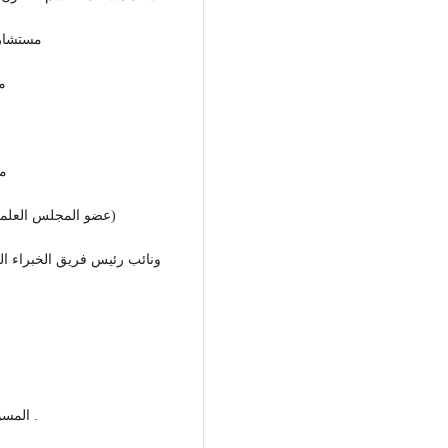
مستشار 
م
مس
عضو المجلس العلمي – مركز الدراسات والبحوث الجنائية بمكتب النائب العام)
المسؤول الإداري بمنارة الشهداء لتحفيظ القران الكريم وعلومه .