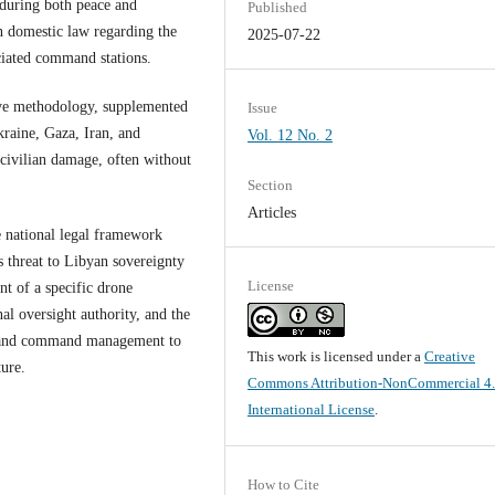
 during both peace and
Published
n domestic law regarding the
2025-07-22
ociated command stations.
tive methodology, supplemented
Issue
raine, Gaza, Iran, and
Vol. 12 No. 2
l civilian damage, often without
Section
Articles
e national legal framework
s threat to Libyan sovereignty
License
t of a specific drone
al oversight authority, and the
on and command management to
This work is licensed under a
Creative
ture.
Commons Attribution-NonCommercial 4
International License
.
How to Cite