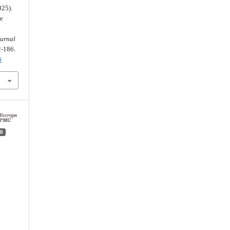
025).
he
urnal
2-186.
6
0