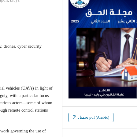
ipoli, Libya
y, drones, cyber security
ial vehicles (UAVs) in light of
gnty, with a particular focus
y various actors—some of whom
ough remote control stations
تحميل pdf (Arabic)
mework governing the use of