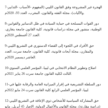
7-الهجرة غير المشروعة وفق القانون الليبي (المفهوم -الأسباب -التدابير
والآليات)، مجلة الفقه والقانون، المغرب، العدد 93، 2020م.
8-دور القوات المسلحة في حماية السيادة في ظل الدساتير والقوانين
الوطنية، منشور في مجلة دراسات قانونية، كلية القانون جامعة بنغازي،
العدد 27 أغسطس 2020م.
9-حق الأفراد في اللجوء إلى القضاء الدستوري في التشريع الليبي
والمقارن، مجلة أبحاث قانونية، كلية القانون، جامعة سرت، العدد
العاشر ديسمبر 2020م.
10-اصلاح وتطوير النظام الانتخابي في ليبيا، المؤتمر العلمي السنوي
الثالث لكلية القانون جامعة سرت 26 يناير 2021م.
11-دور السلطة التشريعية في إقرار الميزانية العامة والرقابة عليها في
ليبيا، المؤتمر العلمي الرابع كلية القانون سرت 24 مايو 2022م.
12-حق المشاركة السياسية للأشخاص ذوي الإعاقة في التشريع الليبي
(دراسة مقارنة)، مجلة القانون والأعمال الدولية، الإصار 45 أبريل، مايو