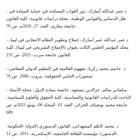
- د.عمر عبدالله أمبارك، دور القوات المسلحة في حماية السيادة في
ظل الدساتير والقوانين الوطنية، مجلة دراسات قانونية، كلية القانون
جامعة بنغازي، العدد 27، 2020م. ص 76.
- د.عمر عبدالله عمر أمبارك، إصلاح وتطوير النظام الانتخابي في ليبيا،
مجلد المؤتمر العلمي الثالث بعنوان (الإصلاح التشريعي في ليبيا)، كلية
القانون جامعة سرت، 2021، ص 231.
-د. جاسم محمد زكريا، مفهوم العالمية في التنظيم الدولي المعاصر،
منشورات الحلبي الحقوقية، بيروت، 2006. ص 76.
- سلماني سالم، عزالدين مسعود، خاصية سيادة الدول، مجلة الأستاذ
الباحث للدراسات القانونية والسياسية، كلية الحقوق والعلوم السياسية،
جامعة محمد بوضياف الجزائر، العدد 01، المجلد 06، يونيو 2021م، ص
689.
-د. محمد كاظم المشهداني، القانون الدستوري (الدولة -الحكومة
-الدستور)، مؤسسة الثقافة الجامعية، الإسكندرية، 2011، ص 11.