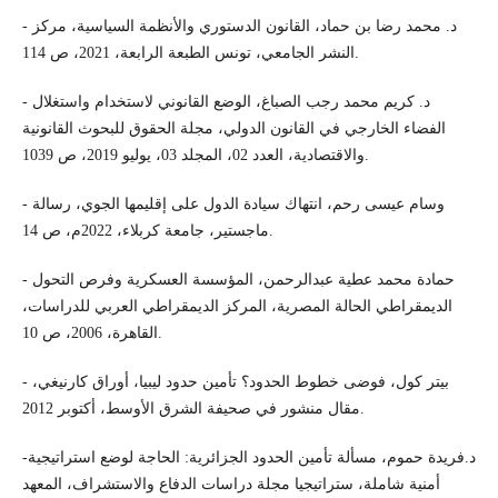
- د. محمد رضا بن حماد، القانون الدستوري والأنظمة السياسية، مركز
النشر الجامعي، تونس الطبعة الرابعة، 2021، ص 114.
- د. كريم محمد رجب الصباغ، الوضع القانوني لاستخدام واستغلال
الفضاء الخارجي في القانون الدولي، مجلة الحقوق للبحوث القانونية
والاقتصادية، العدد 02، المجلد 03، يوليو 2019، ص 1039.
- وسام عيسى رحم، انتهاك سيادة الدول على إقليمها الجوي، رسالة
ماجستير، جامعة كربلاء، 2022م، ص 14.
- حمادة محمد عطية عبدالرحمن، المؤسسة العسكرية وفرص التحول
الديمقراطي الحالة المصرية، المركز الديمقراطي العربي للدراسات،
القاهرة، 2006، ص 10.
- بيتر كول، فوضى خطوط الحدود؟ تأمين حدود ليبيا، أوراق كارنيغي،
مقال منشور في صحيفة الشرق الأوسط، أكتوبر 2012.
-د.فريدة حموم، مسألة تأمين الحدود الجزائرية: الحاجة لوضع استراتيجية
أمنية شاملة، ستراتيجيا مجلة دراسات الدفاع والاستشراف، المعهد