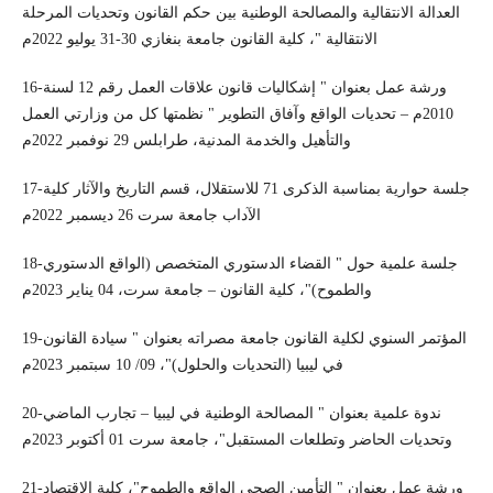
العدالة الانتقالية والمصالحة الوطنية بين حكم القانون وتحديات المرحلة
الانتقالية "، كلية القانون جامعة بنغازي 30-31 يوليو 2022م
16-ورشة عمل بعنوان " إشكاليات قانون علاقات العمل رقم 12 لسنة
2010م – تحديات الواقع وآفاق التطوير " نظمتها كل من وزارتي العمل
والتأهيل والخدمة المدنية، طرابلس 29 نوفمبر 2022م
17-جلسة حوارية بمناسبة الذكرى 71 للاستقلال، قسم التاريخ والآثار كلية
الآداب جامعة سرت 26 ديسمبر 2022م
18-جلسة علمية حول " القضاء الدستوري المتخصص (الواقع الدستوري
والطموح)"، كلية القانون – جامعة سرت، 04 يناير 2023م
19-المؤتمر السنوي لكلية القانون جامعة مصراته بعنوان " سيادة القانون
في ليبيا (التحديات والحلول)"، 09/ 10 سبتمبر 2023م
20-ندوة علمية بعنوان " المصالحة الوطنية في ليبيا – تجارب الماضي
وتحديات الحاضر وتطلعات المستقبل"، جامعة سرت 01 أكتوبر 2023م
21-ورشة عمل بعنوان " التأمين الصحي الواقع والطموح"، كلية الاقتصاد