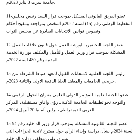
جامعة سرت 3 يناير 2023م.
11-عضو الفريق القانوني المشكل بموجب قرار السيد رئيس مجلس
التخطيط الوطني رقم (15) لسنة 2022م المختص بمراجعة وتنقيح أحكام
ونصوص قوانين الانتخابات الصادرة عن مجلس النواب.
12-عضو اللجنة التحضيرية لورشة العمل حول قانون علاقات العمل
المشكلة بموجب قرار وزير العمل والتأهيل والمكلف بوزارة الخدمة
المدنية رقم 480 لسنة 2022م.
13-رئيس اللجنة العلمية لامتحانات القبول لمعهد ضباط الشرطة من
خريجي الجامعات والمعاهد العليا الدفعة الأولى والثانية 2023م.
14-عضو اللجنة العلمية للمؤتمر الدولي العلمي بعنوان التحول الرقمي
والتوجه نحو تطبيقات الجامعة الذكية ـ رؤى وآفاق مستقبلية، المركز
العربي الديمقراطي، برلين ألمانيا 20 أبريل 2024م.
15-عضو اللجنة القانونية المشكلة بموجب قرار وزير الداخلية رقم 94
لسنة 2024م بشأن دراسة وإبداء الرأي حول مقترح لائحة الجزاءات التي
تسري على موظفي وزارة الداخلية.