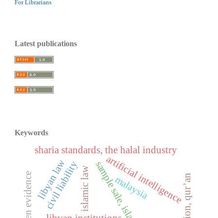
For Librarians
Latest publications
Keywords
sharia standards, the halal industry
artificial intelligence
libyan law
sample sale, islamic banks
civil liability
islamic law
written evidence
interpretation, qur’an
malaysia
libyan institutions