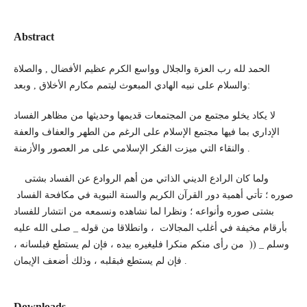
Abstract
الحمد لله رب العزة والجلال وواسع الكرم عظيم الأفضال , والصلاة
والسلام على نبيه الهادي المبعوث ليتمم مكارم الأخلاق , وبعد:
لا يكاد يخلو مجتمع من المجتمعات قديمها وحديثها من مظاهر الفساد
الإداري بما فيها مجتمع الإسلام على الرغم من الطهر والعفاف والعفة
والنقاء التي ميزت الفكر الإسلامي على مر العصور والأزمنة .
ولما كان الرادع الديني الذاتي من أهم الروادع عن الفساد بشتى
صوره ؛ تأتي أهمية دور القرآن الكريم والسنة النبوية في مكافحة الفساد
بشتى صوره وأنواعه ؛ ونظرا لما نشاهده ونسمعه من انتشار للفساد
بأرقام مخيفة في أغلب المجالات ، وانطلاقا من قوله _ صلى الله عليه
وسلم _ (( من رأى منكم منكرا فليغيره بيده ، فإن لم يستطع فبلسانه ،
فإن لم يستطع فبقلبه ، وذلك أضعف الإيمان .
Downloads