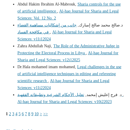
Abdul Hakim Ibrahim Al-Mabrouk,
Sharia controls for the use
of artificial intelligence
,
Al-haq Journal for Sharia and Legal
Sciences: Vol. 12 No. 2
د.صالح محمد صالح إمبارك,
جانب من إشكاليات مساهمة القضاء
Al-haq Journal for Sharia and Legal
,
في مكافحة الفساد
Sciences: v11i12024
Zahra Abdullah Naji,
The Role of the Administrative Judge in
Protecting the Electoral Process in Libya
,
Al-haq Journal for
Sharia and Legal Sciences: v12i12025
Dr.Hala mohamed imam mohamed,
Legal challenges in the use
of artificial intelligence techniques in editing and refereeing
scientific research
,
Al-haq Journal for Sharia and Legal
Sciences: v11i22024
,
تعليل الأحكام الشرعية وتطبيقاته الفقهية
د. فرج إعليش إمحمد,
Al-haq Journal for Sharia and Legal Sciences: v10i22023
1
2
3
4
5
6
7
8
9
10
>
>>