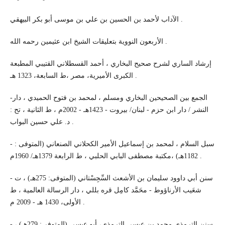
الآداب لأحمد بن الحسين بن علي بن موسى أبو بكر البيهقي .
الأربعون النووية بتعليقات الشيخ ابن عثيمين رحمه الله .
إرشاد الساري لشرح صحيح البخاري ، أحمد القسطلاني القتيبي المطبعة
الكبرى الأميرية، مصر ،ط السابعة، 1323 هـ .
-الجمع بين الصحيحين البخاري ومسلم ، لمحمد بن فتوح الحميدي ، دار
النشر / دار ابن حزم - لبنان/ بيروت - 1423هـ - 2002م ، ط الثانية ، تح :
د. علي حسين البواب .
- سبل السلام ، لمحمد بن إسماعيل الأمير الكحلاني الصنعاني (المتوفى :
1182هـ) ،مكتبة مصطفى البابي الحلبي ، ط الرابعة 1379هـ/ 1960م .
- سنن أبي داوود سليمان بن الأشعث السِّجِسْتاني (المتوفى: 275هـ) ، ت
شعَيب الأرناؤوط - محَمَّد كامِل قره بللي ، دار الرسالة العالمية ، ط
الأولى، 1430 هـ - 2009 م .
- سنن الترمذي محمد بن عيسى الترمذي، أبو عيسى (المتوفى: 279هـ) ،