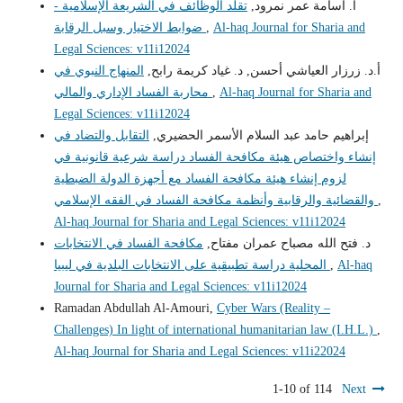
أ. أسامة عمر نمرود,
تقلد الوظائف في الشريعة الإسلامية -
Al-haq Journal for Sharia and
,
ضوابط الاختيار وسبل الرقابة
Legal Sciences: v11i12024
أ.د. زرزار العياشي أحسن, د. غياد كريمة رابح,
المنهاج النبوي في
Al-haq Journal for Sharia and
,
محاربة الفساد الإداري والمالي
Legal Sciences: v11i12024
إبراهيم حامد عبد السلام الأسمر الحضيري,
التقابل والتضاد في
إنشاء واختصاص هيئة مكافحة الفساد دراسة شرعية قانونية في
لزوم إنشاء هيئة مكافحة الفساد مع أجهزة الدولة الضبطية
,
والقضائية والرقابية وأنظمة مكافحة الفساد في الفقه الإسلامي
Al-haq Journal for Sharia and Legal Sciences: v11i12024
د. فتح الله مصباح عمران مفتاح,
مكافحة الفساد في الانتخابات
Al-haq
,
المحلية دراسة تطبيقية على الانتخابات البلدية في ليبيا
Journal for Sharia and Legal Sciences: v11i12024
Ramadan Abdullah Al-Amouri,
Cyber Wars (Reality –
Challenges) In light of international humanitarian law (I.H.L.)
,
Al-haq Journal for Sharia and Legal Sciences: v11i22024
1-10 of 114
Next