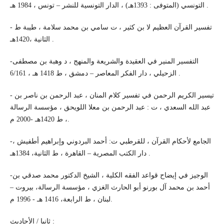
التونسي (المتوفى : 1393هـ) ، الدار التونسية للنشر – تونس ، 1984 هـ .
- تفسير القرآن العظيم لا بن كثير ، ت سامي بن محمد سلامة ، طيبة ط
الثانية ،1420هـ .
-التفسير المنير في العقيدة والشريعة والمنهج ، د وهبة بن مصطفى
الزحيلي ، دار الفكر المعاصر – دمشق ، ط 1418 هـ ، 6/161 .
- تيسير الكريم الرحمن في تفسير كلام المنان ، عبد الرحمن بن ناصر بن
عبد الله السعدي ، ت : عبد الرحمن بن معلا اللويحق ، مؤسسة الرسالة
، ط 1420هـ -2000 م.
-الجامع لأحكام القرآن ، للقرطبي ت: أحمد البردوني وإبراهيم أطفيش ،
دار الكتب المصرية – القاهرة ، ط الثانية، 1384هـ .
-الوجيز في إيضاح قواعد الفقه الكلية ، الشيخ الدكتور محمد صدقي بن
أحمد بن محمد آل بورنو أبو الحارث الغزي ، مؤسسة الرسالة، بيروت –
لبنان ، ط الرابعة، 1416 هـ - 1996 م.
ثانيا / الأحاديث :