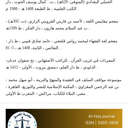
الحنبلي البغدادي (المتوفى: 629هـ) ، ت : كمال يوسف الحوت ، دار
الكتب العلمية ، ط الطبعة 1408 هـ - 1988 م .
- معجم مقاييس اللغة ، لأحمد بن فارس القزويني الرازي، (ت: 395هـ)
ت عبد السلام محمد هارون ، دار الفكر ، ط 1399هـ .
- معجم لغة الفقهاء لمحمد رواس قلعجي - حامد صادق قنيبي ، ط دار
النفائس ، الثانية، 1408 هـ ، 1/ 81 .
-المفردات في غريب القرآن ، للراغب الأصفهاني ، تح صفوان عدنان
الداودي ، ط دار القلم، دمشق بيروت ، الأولى - 1412 هـ .
- موسوعة مواقف السلف في العقيدة والمنهج والتربية ، أبو سهل محمد
بن عبد الرحمن المغراوي ، المكتبة الإسلامية للنشر والتوزيع، القاهرة -
مصر، النبلاء للكتاب، مراكش – المغرب ط الأولى .