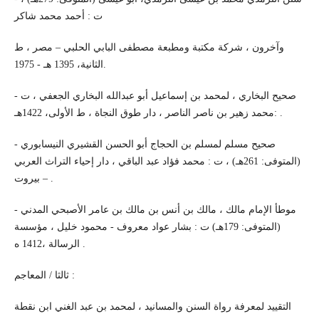
ت : أحمد محمد شاكر
وآخرون ، شركة مكتبة ومطبعة مصطفى البابي الحلبي – مصر ، ط
الثانية، 1395 هـ - 1975.
- صحيح البخاري ، لمحمد بن إسماعيل أبو عبدالله البخاري الجعفي ، ت
:محمد زهير بن ناصر الناصر ، دار طوق النجاة ، ط الأولى، 1422هـ .
- صحيح مسلم لمسلم بن الحجاج أبو الحسن القشيري النيسابوري
(المتوفى: 261هـ) ، ت : محمد فؤاد عبد الباقي ، دار إحياء التراث العربي
– بيروت .
- موطأ الإمام مالك ، مالك بن أنس بن مالك بن عامر الأصبحي المدني
(المتوفى: 179هـ) ت : بشار عواد معروف - محمود خليل ، مؤسسة
الرسالة ،1412 ه .
ثالثا / المعاجم :
التقييد لمعرفة رواة السنن والمسانيد ، لمحمد بن عبد الغني ابن نقطة