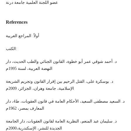
عضو اللجنة العلمية جامعة درنة
References
أولاً: المراجع العربية
الكتب:
د. أحمد شوقي عمر أبو خطوة، القانون الجنائي والطب الحديث، دار
النهضة العربية، لسنة 1995م
د. بوسكرة على، القتل الرحيم بين إقرار القانون وتجريم الشريعة
الإسلامية، جامعة وهران، الجزائر، 2009م
د. السعيد مصطفى السعيد، الأحكام العامة في قانون العقوبات، ط4، دار
المعارف بمصر، 1962م
د. سليمان عبد المنعم، النظرية العامة لقانون العقوبات، دار الجامعة
الجديدة للنشر، الإسكندرية،2000م