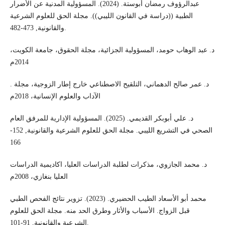
عبدالرؤوف رمضان أبوستة. (2024). المسؤولية المدنية عن الأضرار
الطبية ((دراسة في القانون الليبي)). مجلة الحق للعلوم الشرعية
والقانونية, 473-482.‎
د. عبد الوهاب حومد، المسؤولية الجزائية، مجلة الحقوق، جامعة الكويت،
2014م
.‎ د. عمر صالح الدهماني، التلقيح الاصطناعي خارج إطار الزوجية، مجلة
الآداب والعلوم الإنسانية، 2018م
د. علي أبوبكر القديمي. (2025). المسؤولية الإدارية للمرفق العام
الصحي في التشريع الليبي. مجلة الحق للعلوم الشرعية والقانونية, 152-
166
د. محمد الجازوي، مذكرات لطلبة الدراسات العليا، اكاديمية الدراسات
العليا بنغازي، 2008م
محمد أبو الأسعاد الطيب الحضيري. (2023). تزوير نتائج الفحص الطبي
قبل الزواج. الأسباب والأثار وطرق الحد منه. مجلة الحق للعلوم
الشرعية والقانونية, 91-101.‎