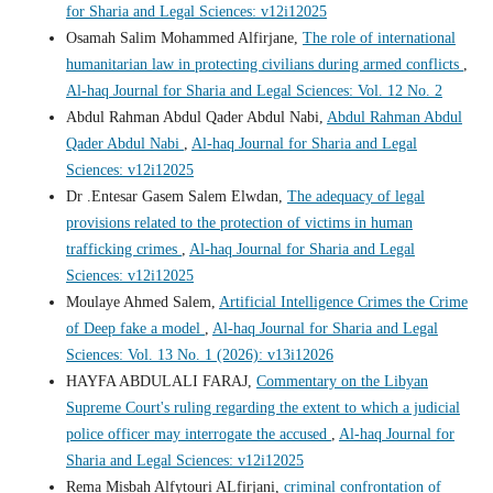
for Sharia and Legal Sciences: v12i12025
Osamah Salim Mohammed Alfirjane,
The role of international
humanitarian law in protecting civilians during armed conflicts
,
Al-haq Journal for Sharia and Legal Sciences: Vol. 12 No. 2
Abdul Rahman Abdul Qader Abdul Nabi,
Abdul Rahman Abdul
Qader Abdul Nabi
,
Al-haq Journal for Sharia and Legal
Sciences: v12i12025
Dr .Entesar Gasem Salem Elwdan,
The adequacy of legal
provisions related to the protection of victims in human
trafficking crimes
,
Al-haq Journal for Sharia and Legal
Sciences: v12i12025
Moulaye Ahmed Salem,
Artificial Intelligence Crimes the Crime
of Deep fake a model
,
Al-haq Journal for Sharia and Legal
Sciences: Vol. 13 No. 1 (2026): v13i12026
HAYFA ABDULALI FARAJ,
Commentary on the Libyan
Supreme Court's ruling regarding the extent to which a judicial
police officer may interrogate the accused
,
Al-haq Journal for
Sharia and Legal Sciences: v12i12025
Rema Misbah Alfytouri ALfirjani,
criminal confrontation of