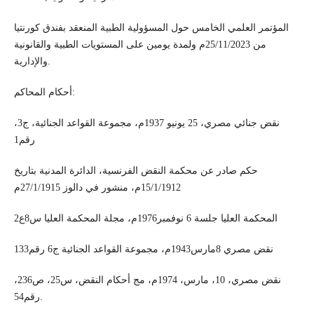
المؤتمر العلمي الخامس حول المسؤولية الطبية المنعقد بفندق كورنتيا
من 25/11/2023م ولمدة يومين على المستويات الطبية والقانونية
والإدارية.
أحكام المحاكم:
نقض جنائي مصري، 25 يونيو 1937م، مجموعة القواعد الجنائية، ج3،
رقم1
حكم صادر عن محكمة النقض الفرنسية، الدائرة المدنية بتاريخ
15/1/1912م، منشور في دالوز 27/1/1915م
المحكمة العليا جلسة 6 نوفمبر1976م، مجلة المحكمة العليا س8ع2
نقض مصري 8مارس1943م، مجموعة القواعد الجنائية ج6 رقم133
نقض مصري، 10، مارس، 1974م، مج أحكام النقض، س25، ص236،
رقم54.