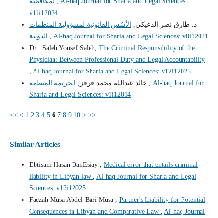
لمكافحته
,
Al-haq Journal for Sharia and Legal Sciences:
v11i12024
د. طارق نصر الدعيكي,
الأسُس القانونية لمسؤولية المنظمات
الدولية
,
Al-haq Journal for Sharia and Legal Sciences: v8i12021
Dr . Saleh Yousef Saleh,
The Criminal Responsibility of the
Physician: Between Professional Duty and Legal Accountability
,
Al-haq Journal for Sharia and Legal Sciences: v12i12025
خالد عبدالله محمد قرقز,
الجريمة المنظمة
,
Al-haq Journal for
Sharia and Legal Sciences: v1i12014
<<
<
1
2
3
4
5
6
7
8
9
10
>
>>
Similar Articles
Ebtisam Hasan BanEsiay ,
Medical error that entails criminal
liability in Libyan law
,
Al-haq Journal for Sharia and Legal
Sciences: v12i12025
Faezah Musa Abdel-Bari Musa ,
Partner's Liability for Potential
Consequences in Libyan and Comparative Law
,
Al-haq Journal