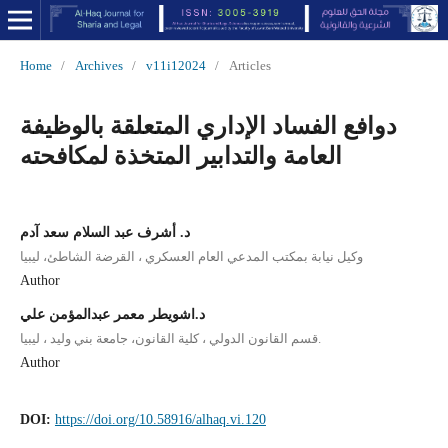
Home
/
Archives
/
v11i12024
/
Articles
دوافع الفساد الإداري المتعلقة بالوظيفة
العامة والتدابير المتخذة لمكافحته
د. أشرف عبد السلام سعد آدم
وكيل نيابة بمكتب المدعي العام العسكري ، القرضة الشاطئ، ليبيا
Author
د.اشويطر معمر عبدالمؤمن علي
قسم القانون الدولي ، كلية القانون، جامعة بني وليد ، ليبيا.
Author
DOI:
https://doi.org/10.58916/alhaq.vi.120