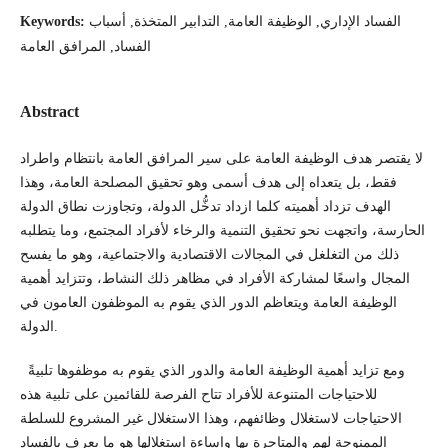
الفساد الإداري, الوظيفة العامة, التدابير المتخذة, أسباب
Keywords:
الفساد, المرافق العامة
Abstract
لا يقتصر هدف الوظيفة العامة على سير المرافق العامة بانتظام واطراد
فقط، بل يتعداه إلى هدف أسمى وهو تحقيق المصلحة العامة، وهذا
الهدف تزداد أهميته كلما ازداد تدخُّل الدولة، وتجاوزت نطاق الدولة
الحارسة، واتجهت نحو تحقيق التنمية والرخاء لأفراد المجتمع، وما يتطلبه
ذلك من التغلغل في المجالات الاقتصادية والاجتماعية، وهو ما يفسح
المجال واسعًا لمشاركة الأفراد في مظاهر ذلك النشاط، وتتزايد أهمية
الوظيفة العامة ويتعاظم الدور الذي يقوم به الموظفون العامون في
الدولة.
ومع تزايد أهمية الوظيفة العامة والدور الذي يقوم به موظفوها تلبيةً
للاحتياجات المتنوعة للأفراد تتاح الفرصة للقائمين على تلبية هذه
الاحتياجات لاستغلال وظائفهم، وهذا الاستغلال غير المشروع للسلطة
الممنوحة لهم والمتاجرة بها وإساءة استغلالها هو ما يعرف بالفساد