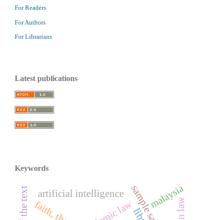
For Readers
For Authors
For Librarians
Latest publications
Keywords
malaysia
artificial intelligence
libyan law
islamic law