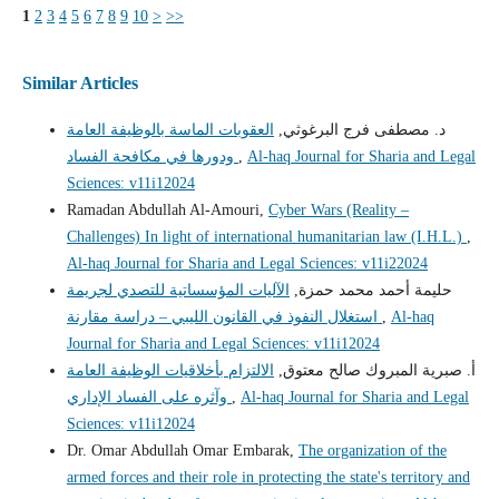
1
2
3
4
5
6
7
8
9
10
>
>>
Similar Articles
د. مصطفى فرج البرغوثي,
العقوبات الماسة بالوظيفة العامة
Al-haq Journal for Sharia and Legal
,
ودورها في مكافحة الفساد
Sciences: v11i12024
Ramadan Abdullah Al-Amouri,
Cyber Wars (Reality –
Challenges) In light of international humanitarian law (I.H.L.)
,
Al-haq Journal for Sharia and Legal Sciences: v11i22024
حليمة أحمد محمد حمزة,
الآليات المؤسساتية للتصدي لجريمة
Al-haq
,
استغلال النفوذ في القانون الليبي – دراسة مقارنة
Journal for Sharia and Legal Sciences: v11i12024
أ‌. صبرية المبروك صالح معتوق,
الالتزام بأخلاقيات الوظيفة العامة
Al-haq Journal for Sharia and Legal
,
وآثره على الفساد الإداري
Sciences: v11i12024
Dr. Omar Abdullah Omar Embarak,
The organization of the
armed forces and their role in protecting the state's territory and