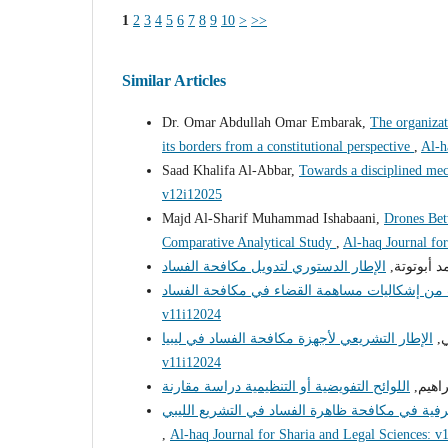
1
2
3
4
5
6
7
8
9
10
>
>>
Similar Articles
Dr. Omar Abdullah Omar Embarak,
The organizati
its borders from a constitutional perspective
,
Al-h
Saad Khalifa Al-Abbar,
Towards a disciplined mec
v12i12025
Majd Al-Sharif Muhammad Ishabaani,
Drones Bet
Comparative Analytical Study
,
Al-haq Journal for
د أبوتوتة
v11i12024
غي
v11i12024
براهيم
ية في مكافحة ظاهرة الفساد في التشريع الليبي
,
Al-haq Journal for Sharia and Legal Sciences: v