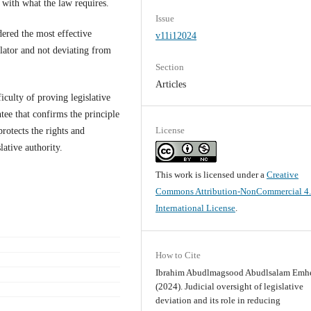
 with what the law requires.
Issue
idered the most effective
v11i12024
slator and not deviating from
Section
Articles
iculty of proving legislative
ntee that confirms the principle
License
rotects the rights and
lative authority.
This work is licensed under a
Creative
Commons Attribution-NonCommercial 4
International License
.
How to Cite
Ibrahim Abudlmagsood Abudlsalam Emh
(2024). Judicial oversight of legislative
deviation and its role in reducing