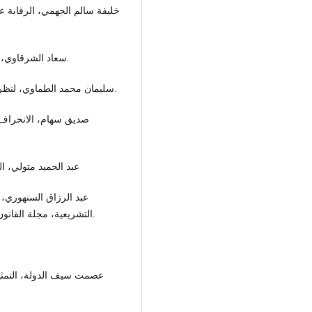
خليفة سالم الجهمي، الرقابة 
سعاد الشرقاوي، النظم السياسية في العالم المعاصر، دار الكتب ط1، 2007.
سليمان محمد الطماوي، لنظرية العامة للقرارات الإدارية، دار الفكر العربي ط1،1966م.
صديق سهام، الانحراف ا
عبد الحميد متولي، ال
عبد الرزاق السنهوري،
التشريعية، مجلة القانون والاقتصاد، كلية الحقوق، جامعة القاهرة، عدد خاص 1992.