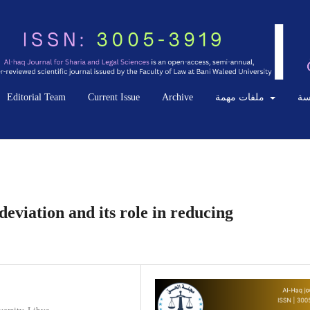
Editorial Team
Current Issue
Archive
ملفات مهمة
سة
 deviation and its role in reducing