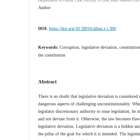
Department of Public Law, Faculty of Law, Bani Waleed Univ
Author
DOI:
https://doi.org/10.58916/alhaq.v.i.300
Keywords:
Corruption, legislative deviation, constitution
the constitution
Abstract
There is no doubt that legislative deviation is considered
dangerous aspects of challenging unconstitutionality. Whe
legislator discretionary authority to issue legislation, he 
and not deviate from it. Otherwise, the law becomes flaw
legislative deviation. Legislative deviation is a hidden an
the pillar of the goal for which it is intended. The legisl