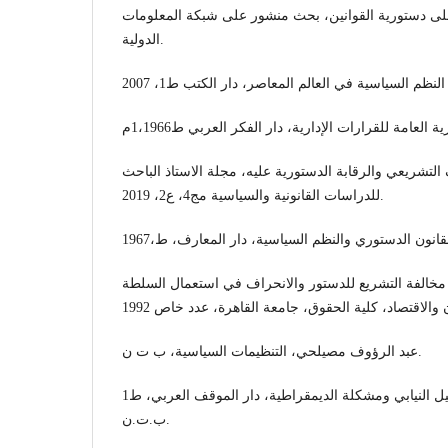
على دستورية القوانين، بحث منشور على شبكة المعلومات
الدولية.
لتشريعي والرقابة الدستورية عليه، مجلة الاستاذ الباحث
للدراسات القانونية والسياسية مج4، ع2، 2019.
قانون الدستوري والنظم السياسية، دار المعارف، ط،1967
 مخالفة التشريع للدستور والانحراف في استعمال السلطة
عبد الرؤوف مصيلحي، التنظيمات السياسية، ب ت ن.
عصمت سيف الدولة، التمثيل النيابي ومشكلة الديمقراطية، دار الموقف العربي، ط1
ب.ت.ن.