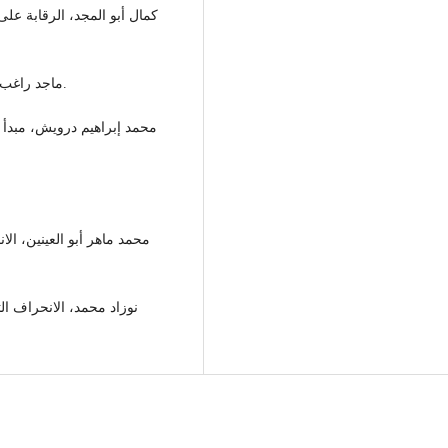
كمال أبو المجد، الرقابة عل،
ماجد راغب الحلو، دستورية القوانين، دار الجامعة الجديدة، ط1، 2001.
محمد عصفور،.
محمد ماهر أبو العينين، ا،
نوزاد محمد، الانحراف ا