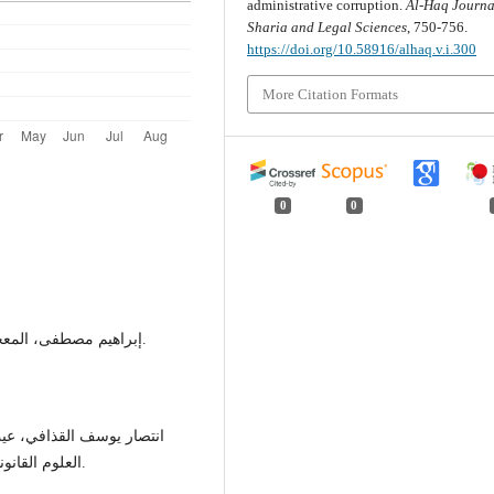
administrative corruption.
Al-Haq Journa
Sharia and Legal Sciences
, 750-756.
https://doi.org/10.58916/alhaq.v.i.300
More Citation Formats
0
0
إبراهيم مصطفى، المعجم الوسيط، ج1، دار الدعوة للطباعة والنشر والتوزيع 1989.
انتصار يوسف القذافي، عي
العلوم القانونية، كلية القانون، جامعة المرقب، مج11، ع2، ديسمبر2023.