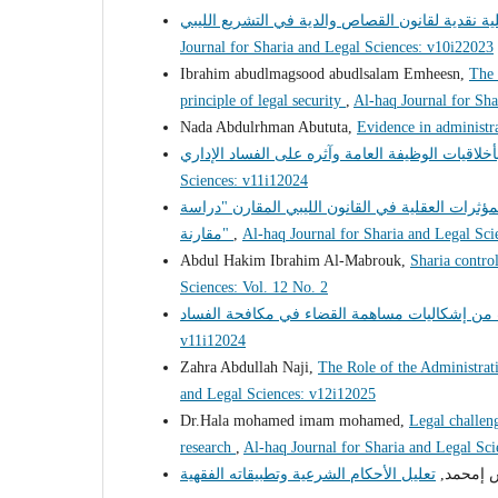
Journal for Sharia and Legal Sciences: v10i22023
Ibrahim abudlmagsood abudlsalam Emheesn,
The 
principle of legal security
,
Al-haq Journal for Sha
Nada Abdulrhman Abututa,
Evidence in administr
Sciences: v11i12024
ؤثرات العقلية في القانون الليبي المقارن "دراسة
مقارنة"
,
Al-haq Journal for Sharia and Legal Sci
Abdul Hakim Ibrahim Al-Mabrouk,
Sharia control
Sciences: Vol. 12 No. 2
v11i12024
Zahra Abdullah Naji,
The Role of the Administrati
and Legal Sciences: v12i12025
Dr.Hala mohamed imam mohamed,
Legal challeng
research
,
Al-haq Journal for Sharia and Legal Sc
يش إمحمد