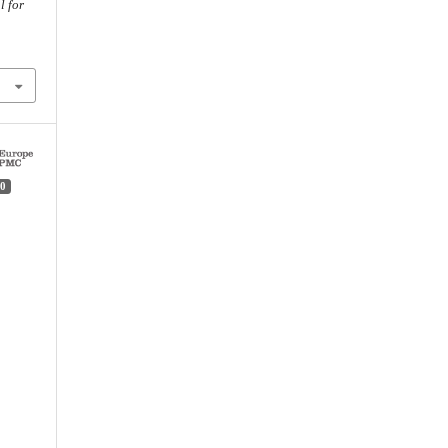
l for
0