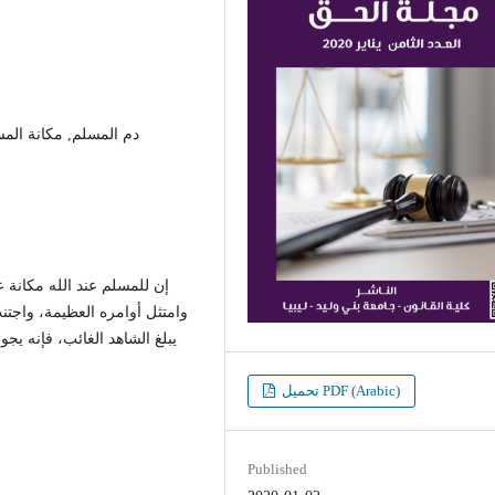
دم المسلم, مكانة المس
إن للمسلم عند الله مكانة 
وامتثل أوامره العظيمة، واجت
يبلغ الشاهد الغائب، فإنه يج
تحميل PDF (Arabic)
Published