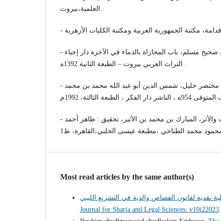
العلمية،بيروت.
- المنهاج شرح النووي على صحيح مسلم، باب المجازاة بالدماء في الآخرة دار إحياء
التراث العربي بيروت – الطبعة الثانية 1392ه .
- مواهب الجليل في شرح مختصر خليل، شمس الدين أبو عبد الله محمد بن محمد
- النهاية في غريب الحديث والأثر، المبارك بن محمد بن الأثير، تحقيق : طاهر أحمد
Most read articles by the same author(s)
Journal for Sharia and Legal Sciences: v10i22023