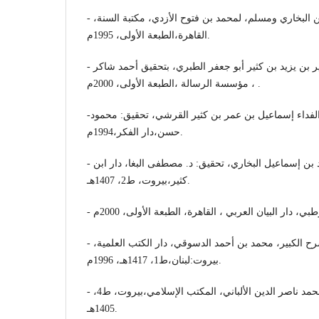
- تفسير غريب ما في الصحيحين البخاري ومسلم، لمحمد بن فتوح الأزدي، مكتبة السنة،
القاهرة،الطبعة الأولى، 1995م.
- تفسير الطبري، محمد بن جرير بن يزيد بن كثير أبو جعفر الطبري، بتحقيق أحمد شاكر
، مؤسسة الرسالة ،الطبعة الأولى، 2000م .
-تفسير القرآن العظيم ، أبو الفداء إسماعيل بن عمر بن كثير القرشي، تحقيق: محمود
حسن،دار الفكر،1994م.
- الجامع الصحيح المختصر، محمد بن إسماعيل البخاري، تحقيق: د. مصطفى البغا، دار ابن
كثير،بيروت، ط2، 1407هـ.
- حاشية الدسوقي على الشرح الكبير، محمد بن أحمد الدسوقي، دار الكتب العلمية،
بيروت:لبنان،ط1، 1417هـ، 1996م.
- سلسلة الأحاديث الصحيحة، محمد ناصر الدين الألباني، المكتب الإسلامي،بيروت، ط4،
1405هـ.