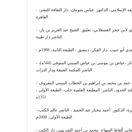
- عصمة الدم والمال في الفقه الإسلامي، الدكتور :عباس شومان، دار الثقافة للنشر،
القاهرة .
- فتح الباري شرح صحيح البخاري لابن حجر العسقلاني، تعليق: الشيخ عبد العزيز بن باز،
الناشر:دار طيبة.
- مشارق الأنوار على صحاح الآثار ،عياض بن موسى بن عياض السبتي المتوفى (544ه)،
الناشر المكتبة العتيقة ودار التراث .
- معالم السنن، لأبي سليمان حمد بن محمد بن إبراهيم بن الخطاب البستي المعروف
 الحدود، الناشر: المطبعة العلمية حلب، الطبعة الأولى ،
1351ه .
-معجم اللغة العربية المعاصرة، الدكتور: أحمد مختار عبد الحميد ، الناشر عالم الكتب،
الطبعة الأولى، 2008م .
- مغني المحتاج إلى معرفة معاني ألفاظ المنهاج، محمد بن أحمد الشربيني، دار الكتب