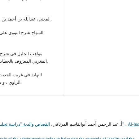
- المغني، عبدالله بن أحمد بن قدامة، مكتبة الجمهورية العربية ومكتبة الكليات الأزهرية.
المغربي المعروف بالحطاب المتوفى 954ه ، الناشر دار الفكر ، الطبعة الثالثة، 1992م.
الزاوي ، و محمود محمد الطناحي ،مطبعة عيسى الحلبي،القاهرة، ط1.
Al-ha
,
القصاص والدية "دراسة تحليلية نقدية لقانون القصاص والدية في التشريع الليبي"
أ. عبد الرحمن أحمد أبوالقاسم المرناقي,