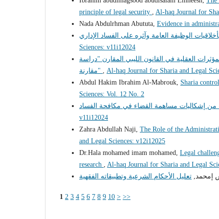
Ibrahim abudlmagsood abudlsalam Emheesn,
The 
principle of legal security
,
Al-haq Journal for Sha
Nada Abdulrhman Abututa,
Evidence in administr
Sciences: v11i12024
ؤثرات العقلية في القانون الليبي المقارن "دراسة
Al-haq Journal for Sharia and Legal Sci
,
مقارنة"
Abdul Hakim Ibrahim Al-Mabrouk,
Sharia control
Sciences: Vol. 12 No. 2
v11i12024
Zahra Abdullah Naji,
The Role of the Administrati
and Legal Sciences: v12i12025
Dr.Hala mohamed imam mohamed,
Legal challeng
research
,
Al-haq Journal for Sharia and Legal Sc
ش إمحمد,
1
2
3
4
5
6
7
8
9
10
>
>>