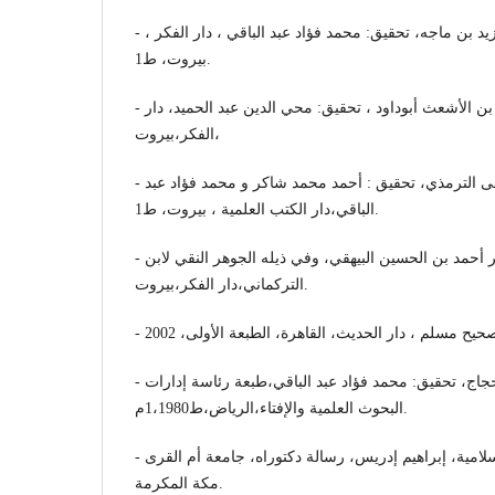
- سنن ابن ماجه، محمد بن يزيد بن ماجه، تحقيق: محمد فؤاد عبد الباقي ، دار الفكر ،
بيروت، ط1.
- سنن أبي داود، سليمان بن الأشعث أبوداود ، تحقيق: محي الدين عبد الحميد، دار
الفكر،بيروت،
- سنن الترمذي، محمد بن عيسى الترمذي، تحقيق : أحمد محمد شاكر و محمد فؤاد عبد
الباقي،دار الكتب العلمية ، بيروت، ط1.
- السنن الكبرى، أبوبكر أحمد بن الحسين البيهقي، وفي ذيله الجوهر النقي لابن
التركماني،دار الفكر،بيروت.
- صحيح مسلم، مسلم بن الحجاج، تحقيق: محمد فؤاد عبد الباقي،طبعة رئاسة إدارات
البحوث العلمية والإفتاء،الرياض،ط1،1980م.
- عصمة الدم في الشريعة الإسلامية، إبراهيم إدريس، رسالة دكتوراه، جامعة أم القرى
مكة المكرمة.