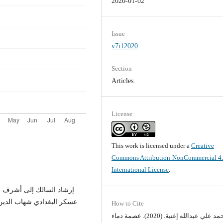
2020-01-02
Issue
v7i12020
Section
Articles
License
This work is licensed under a
Creative
Commons Attribution-NonCommercial 4
International License
.
How to Cite
محمد علي عبدالله إغنية. (2020). عصمة دماء