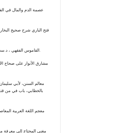
- القاموس الفقهي ، د.سعدي أبو حبيب ،دار الفكر، دمشق ، الطبعة الثانية، 1988م.
بالخطابي، باب في من قتلته