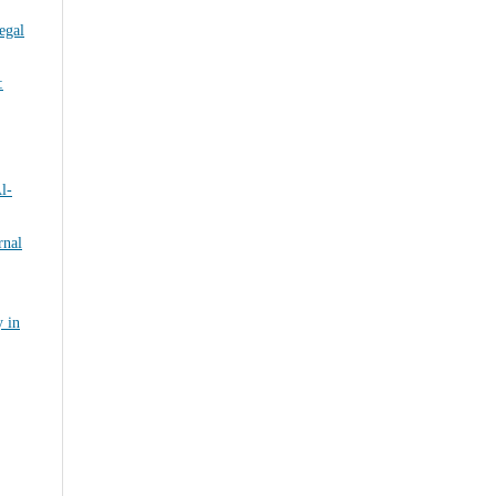
egal
:
l-
rnal
y in