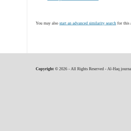
You may also
start an advanced similarity search
for this 
Copyright ©
2026 - All Rights Reserved - Al-Haq journa