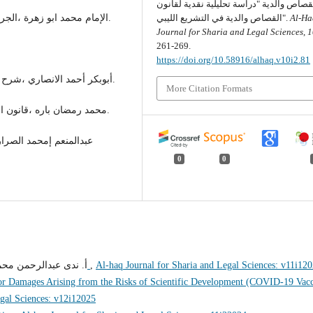
قصاص والدية "دراسة تحليلية نقدية لقانون
الإمام محمد ابو زهرة ،الجريمة والعقوبة في الفقه الاسلامي، دار الفكر العربي ،2006.
القصاص والدية في التشريع الليبي".
Al-Ha
Journal for Sharia and Legal Sciences
,
1
261-269.
https://doi.org/10.58916/alhaq.v10i2.81
أبوبكر أحمد الانصاري ،شرح قانون العقوبات الليبي ،الطبعة الاولي2013 ، طرابلس ليبيا.
More Citation Formats
محمد رمضان باره ،قانون العقوبات الليبي ،القسم الخاص ،الجزء الاول ،مكتبة الوحدة.
عبدالمنعم إمحمد الصرا
0
0
أ. ندى عبدالرحمن محم,
الإطار الدستوري لتدويل مكافحة الفساد
,
Al-haq Journal for Sharia and Legal Sciences: v11i12
 for Damages Arising from the Risks of Scientific Development (COVID-19 Vac
egal Sciences: v12i12025