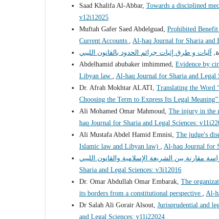
Saad Khalifa Al-Abbar,
Towards a disciplined mec
v12i12025
Muftah Gafer Saed Abdelguad,
Prohibited Benefi
Current Accounts
,
Al-haq Journal for Sharia and
رة
Abdelhamid abubaker imhimmed,
Evidence by cir
Libyan law
,
Al-haq Journal for Sharia and Legal
Dr. Afrah Mokhtar ALATI,
Translating the Word 
Choosing the Term to Express Its Legal Meaning
Ali Mohamed Omar Mahmoud,
The injury in the
haq Journal for Sharia and Legal Sciences: v11i2
Ali Mustafa Abdel Hamid Emnisi,
The judge's dis
Islamic law and Libyan law)
,
Al-haq Journal for 
Sharia and Legal Sciences: v3i12016
Dr. Omar Abdullah Omar Embarak,
The organizati
its borders from a constitutional perspective
,
Al-h
Dr Salah Ali Gorair Alsout,
Jurisprudential and le
and Legal Sciences: v11i22024