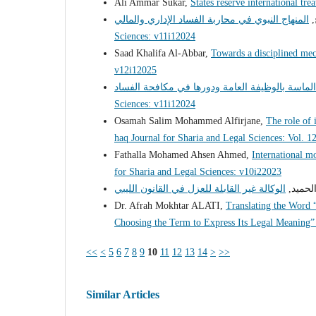
Ali Ammar Sukar,
States reserve international tre
ح
Sciences: v11i12024
Saad Khalifa Al-Abbar,
Towards a disciplined mec
v12i12025
Sciences: v11i12024
Osamah Salim Mohammed Alfirjane,
The role of 
haq Journal for Sharia and Legal Sciences: Vol. 1
Fathalla Mohamed Ahsen Ahmed,
International m
for Sharia and Legal Sciences: v10i22023
الحميد
Dr. Afrah Mokhtar ALATI,
Translating the Word 
Choosing the Term to Express Its Legal Meaning
<<
<
5
6
7
8
9
10
11
12
13
14
>
>>
Similar Articles