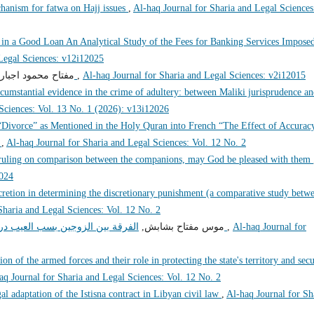
hanism for fatwa on Hajj issues
,
Al-haq Journal for Sharia and Legal Sciences
t in a Good Loan An Analytical Study of the Fees for Banking Services Impose
 Legal Sciences: v12i12025
مفتاح محمود اجبا,
آليات و طرق إثبات جرائم الحدود بالقانون الليبي
,
Al-haq Journal for Sharia and Legal Sciences: v2i12015
cumstantial evidence in the crime of adultery: between Maliki jurisprudence a
 Sciences: Vol. 13 No. 1 (2026): v13i12026
“Divorce” as Mentioned in the Holy Quran into French “The Effect of Accurac
”
,
Al-haq Journal for Sharia and Legal Sciences: Vol. 12 No. 2
 ruling on comparison between the companions, may God be pleased with them
2024
cretion in determining the discretionary punishment (a comparative study betw
Sharia and Legal Sciences: Vol. 12 No. 2
موس مفتاح بشابش,
الفرقة بين الزوجين بسب العيب دراسة مقارنة بين الشريعة الإسلامية والقانون الليبي
,
Al-haq Journal for
on of the armed forces and their role in protecting the state's territory and sec
aq Journal for Sharia and Legal Sciences: Vol. 12 No. 2
gal adaptation of the Istisna contract in Libyan civil law
,
Al-haq Journal for Sh