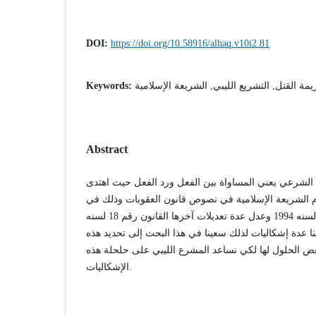
DOI:
https://doi.org/10.58916/alhaq.v10i2.81
Keywords:
مة القتل, التشريع الليبي, الشريعة الإسلامية
Abstract
 الشرعي يعني المساواة بين الفعل ورد الفعل حيث اهتدى
ام الشريعة الإسلامية في نصوص قانون العقوبات وذلك في
قانون القصاص والدية رقم 6 لسنه 1994 وعدل عدة تعديلات آخرها القانون رقم 18 لسنه
2016  عدة إشكاليات لذلك سعينا في هذا البحث إلى تحديد هذه
عض الحلول لها لكي نساعد المشرع الليبي على حلحلة هذه
الإشكاليات.