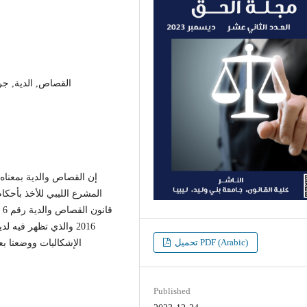
القصاص, الدية, جري
إن القصاص والدية بمعناه
المشرع الليبي للأخذ بأحك
والذي تظهر فيه لدينا
تحميل PDF (Arabic)
الإشكاليات ووضعنا ب
Published