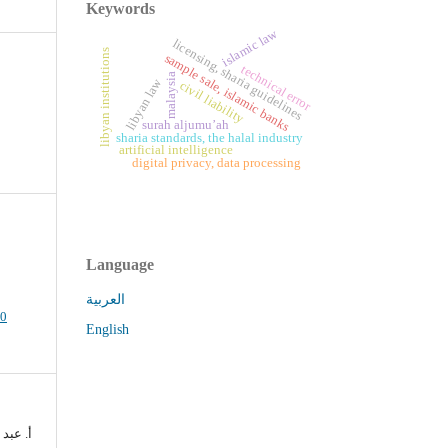
Keywords
islamic law
licensing, sharia guidelines
libyan institutions
sample sale, islamic banks
technical error
malaysia
libyan law
civil liability
surah aljumu’ah
sharia standards, the halal industry
artificial intelligence
digital privacy, data processing
Language
العربية
.0
English