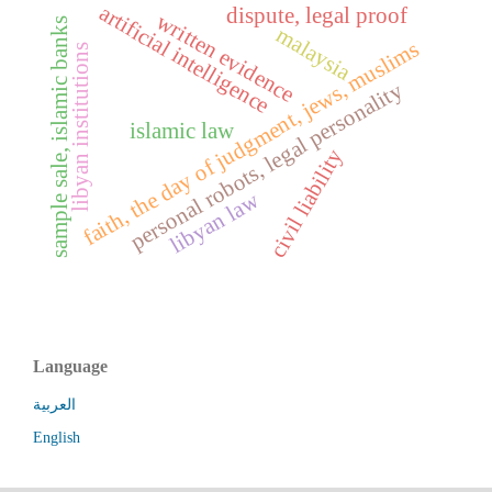
artificial intelligence
dispute, legal proof
written evidence
sample sale, islamic banks
malaysia
faith, the day of judgment, jews, muslims
libyan institutions
personal robots, legal personality
islamic law
civil liability
libyan law
Language
العربية
English