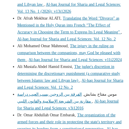
and Libyan law
,
Al-haq Journal for Sharia and Legal Sciences:
Vol. 13 No. 1 (2026): v13i12026
Dr. Afrah Mokhtar ALATI,
Translating the Word “Divorce” as
Mentioned in the Holy Quran into French “The Effect of
Accuracy in Choosing the Term to Express Its Legal Meaning”
,
Al-haq Journal for Sharia and Legal Sciences: Vol. 12 No. 2
Ali Mohamed Omar Mahmoud,
The injury in the ruling on
comparison between the companions, may God be pleased with
them
,
Al-haq Journal for Sharia and Legal Sciences: v11i22024
Ali Mustafa Abdel Hamid Emnisi,
The judge's discretion in
determining the discretionary punishment (a comparative study
between Islamic law and Libyan law)
,
Al-haq Journal for Sharia
and Legal Sciences: Vol. 12 No. 2
موس مفتاح بشابش,
الفرقة بين الزوجين بسب العيب دراسة
مقارنة بين الشريعة الإسلامية والقانون الليبي
,
Al-haq Journal
for Sharia and Legal Sciences: v3i12016
Dr. Omar Abdullah Omar Embarak,
The organization of the
armed forces and their role in protecting the state's territory and
securing its borders from a constitutional perspective
,
Al-haq