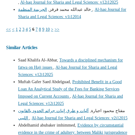
,
Al-haq Journal for Sharia and Legal Sciences: v12i12025
خالد عبدالله محمد قرقز,
الجريمة المنظمة
,
Al-haq Journal for
Sharia and Legal Sciences: v1i12014
<<
<
1
2
3
4
5
6
7
8
9
10
>
>>
Similar Articles
Saad Khalifa Al-Abbar,
Towards a disciplined mechanism for
fatwa on Hajj issues
,
Al-haq Journal for Sharia and Legal
Sciences: v12i12025
Muftah Gafer Saed Abdelguad,
Prohibited Benefit in a Good
Loan An Analytical Study of the Fees for Banking Services
Imposed on Current Accounts
,
Al-haq Journal for Sharia and
Legal Sciences: v12i12025
مفتاح محمود اجبارة,
آليات و طرق إثبات جرائم الحدود بالقانون
الليبي
,
Al-haq Journal for Sharia and Legal Sciences: v2i12015
Abdelhamid abubaker imhimmed,
Evidence by circumstantial
evidence in the crime of adultery: between Maliki jurisprudence