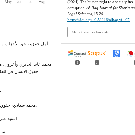
(2024). The human right to a society free 
corruption.
Al-Haq Journal for Sharia a
Legal Sciences
, 15-29.
https://doi.org/10.58916/alhaq.vi.107
More Citation Formats
أمل حمزة ، حق الأحزاب وال،
0
0
محمد عابد الجابري وأخرون، م
حقوق الإنسان في الفك
عبدالهادي عباس، حقوق الإنسان، دار الفاضل دمشق، 1995 .
محمد سعادي، حقوق الإنسان، دار الريحانة للنشر والتوزيع، القاهرة ، ط1، 2002.
السيد علي شتا، الفساد الإداري ومجتمع المستقبل الإسكندرية، 2003.
سالم عبود، ظاهرة غسيل الأموال، دار المرتضى، بغداد، 2007.