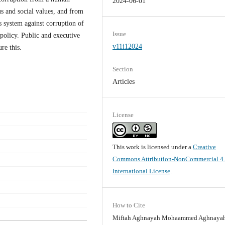
2024-06-01
ous and social values, and from
ts system against corruption of
Issue
 policy. Public and executive
v11i12024
re this.
Section
Articles
License
This work is licensed under a
Creative
Commons Attribution-NonCommercial 4
International License
.
How to Cite
Miftah Aghnayah Mohaammed Aghnayah