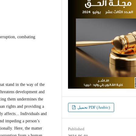
corruption, combating
hat stand in the way of the
t threatens development and
ating them undermines the
man rights and providing a
تحميل PDF (Arabic)
ly affects... Individuals and
 and impeding a person’s
ionally. Here, the matter
Published
t corruption from a human