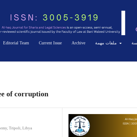
Editorial Team
Current Issue
Archive
ملفات مهمة
سة
ee of corruption
emy, Tripoli, Libya