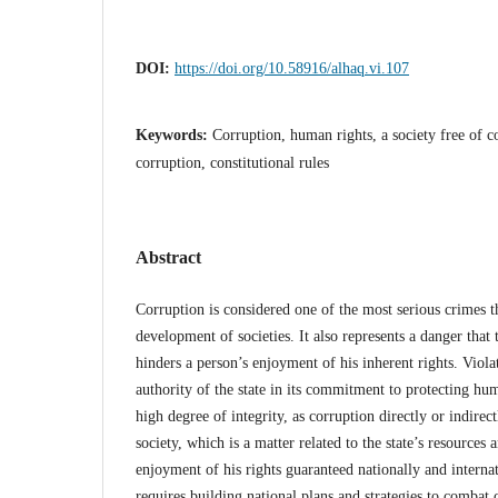
DOI:
https://doi.org/10.58916/alhaq.vi.107
Keywords:
Corruption, human rights, a society free of 
corruption, constitutional rules
Abstract
Corruption is considered one of the most serious crimes t
development of societies. It also represents a danger tha
hinders a person’s enjoyment of his inherent rights. Viol
authority of the state in its commitment to protecting hu
high degree of integrity, as corruption directly or indirect
society, which is a matter related to the state’s resources
enjoyment of his rights guaranteed nationally and internat
requires building national plans and strategies to comba