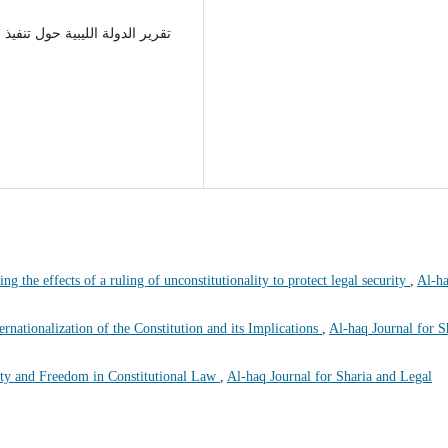
ting the effects of a ruling of unconstitutionality to protect legal security
,
Al-h
ernationalization of the Constitution and its Implications
,
Al-haq Journal for S
ty and Freedom in Constitutional Law
,
Al-haq Journal for Sharia and Legal