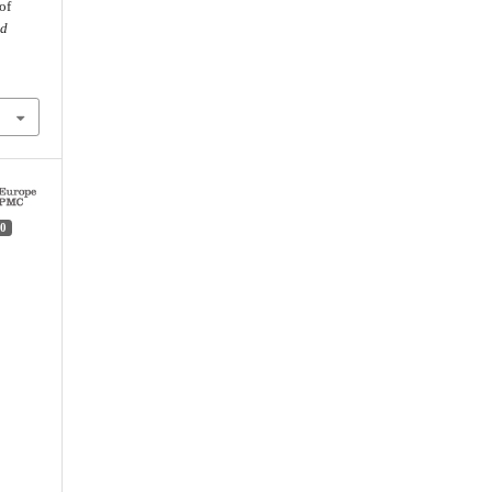
of
nd
0