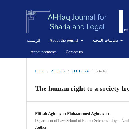
الرئيسية
About the journal
سياسات المجلة
Announcements
Contact us
Home
/
Archives
/
v11i12024
/
Articles
The human right to a society fr
Miftah Aghnayah Mohaammed Aghnayah
Department of Law, School of Human Sciences, Libyan Acad
Author