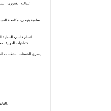
عبدالله الفيتوري، الش
سامية يتوجي، مكافحة الفسا
انسام قاسم، الحماية ا
الاتفاقيات الدولية، مجلة الكوفة للعلوم القانونية، مج، 1 ، ع ،العراق، 36/2/2018.
يسري الحسنات ،متطلبات الشف
القانون رقم 20/2013 بشأن انشاء هيئة الرقابة الإدارية وتعديلاته.