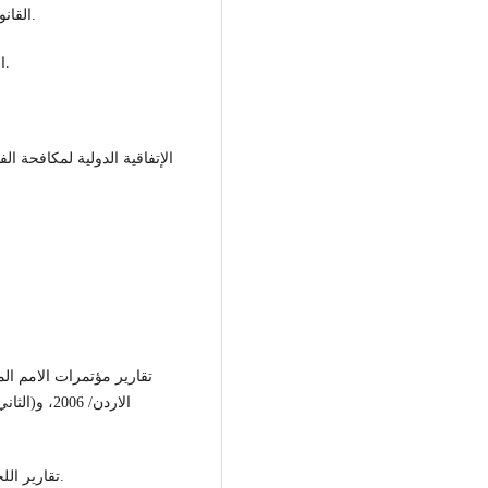
القانون رقم 63/2012 بشأن إنشاء هيئة مكافحة الفساد وتعديلاته.
القانون رقم 59/2013 بشأن الادارة المحلية ولائحته التنفيذية.
تقارير مؤتمرات الامم ال،
تقارير اللجنة الاستشارية لحقوق الإنسان بالأمم المتحدة، 2003-2007.