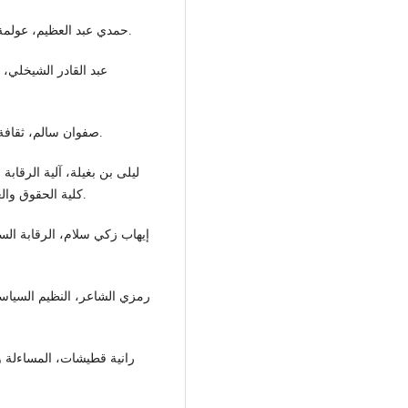
حمدي عبد العظيم، عولمة الفساد وفساد العولمة، الدار الجامعية، الإسكندرية، 2008.
عبد القادر الشيخلي، ا
صفوان سالم، ثقافة الفساد في مصر، مطبعة المحروسة، القاهرة، ط1، 2003.
ليلى بن بغيلة، آلية الرقاب
كلية الحقوق والعلوم السياسية، جامعة الحاج الأخضر، باتنة، الجزائر، 2004.
إيهاب زكي سلام، الرقابة الس،
رمزي الشاعر، النظيم السياس،
رانية قطيشات، المساءلة وا