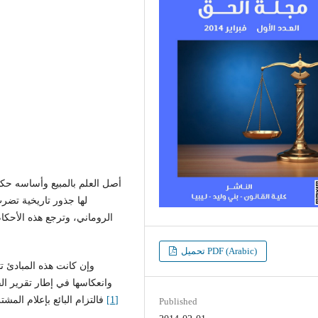
أصل العلم بالمبيع وأساسه حكم
لها جذور تاريخية تضرب
الروماني، وترجع هذه الأحكام
تحميل PDF (Arabic)
وانعكاسها في إطار تقرير الق
[1]
فالتزام البائع بإعلام الم
Published