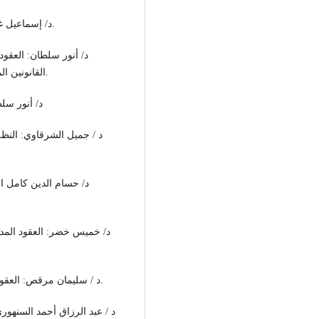
-د/ إسماعيل غانم: الوجيز في عقد البيع ط 1963م ، مكتبة عبد الله وهبة.
القانونين المصري واللبناني "ط" 1983 م ، دار النهضة العربية ، بيروت.
- د/ أنور سلطان
- د / سليمان مرقص: العقود المسماة ، عقد البيع الطبعة الرابعة 1980 م عالم الكتب.