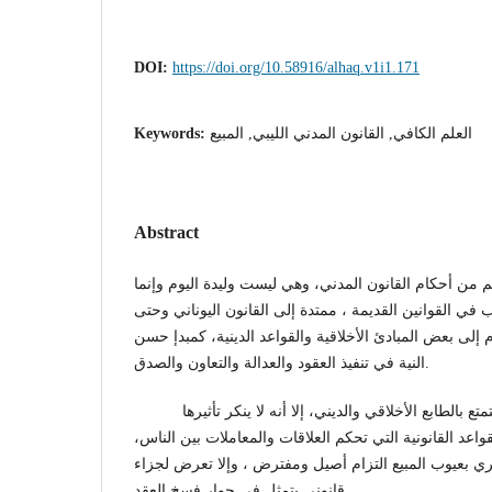
DOI:
https://doi.org/10.58916/alhaq.v1i1.171
العلم الكافي, القانون المدني الليبي, المبيع
Keywords:
Abstract
 من أحكام القانون المدني، وهي ليست وليدة اليوم وإنما
 في القوانين القديمة ، ممتدة إلى القانون اليوناني وحتى
 إلى بعض المبادئ الأخلاقية والقواعد الدينية، كمبدإ حسن
النية في تنفيذ العقود والعدالة والتعاون والصدق.
وإن كانت هذه المبادئ تتمتع بالطابع الأخلاقي والديني، إلا أنه لا ينكر تأثيرها
واعد القانونية التي تحكم العلاقات والمعاملات بين الناس،
شتري بعيوب المبيع التزام أصيل ومفترض ، وإلا تعرض لجزاء
قانوني يتمثل في جوار فسخ العقد .