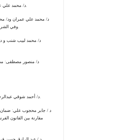
- د/ محمد علي عمران ود / السيد عيد نايل: عقد البيع ط 1987 م ، القاهرة.
وفي الشريعة الإسلامية ط 89/ 1990 م ، دار الحقوق للطباعة والنشر.
- د/ أحمد شوقي عبدالرحمن: ضمان العيوب الخفية في بيوع السيارات ط 1983 م.