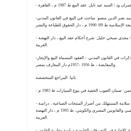
-د/ محمد علي عمران ود/ محمد نصر الدين منصو: مباحث في البيع في القانون المدني
- د/ محمد لبيب شنب و د/ مجدي صبحي خليل: شرح أحكام عقد البيع ، دار النهضة
العربية.
-د/ منصور مصطفى: مذكرات في القانون المدني – العقود المسماة البيع والإيجار
والمقايضة ، ط 1956 -1957م دار المعارف بمصر.
ثانيا: المراجع المتخصصة.
- د / جابر محجوب علي: ضمان سلامة المستهلك من أضرار المنتجات الصناعية ، دراسة
مقارنة بين القانون الفرنسي والقانونين المصري والكويتي، ط 1995 م ، دار النهضة
العربية.
- د / عبد الرازق حسن فرج: الإجازة في التصرفات القانونية دراسة مقارنة القانون