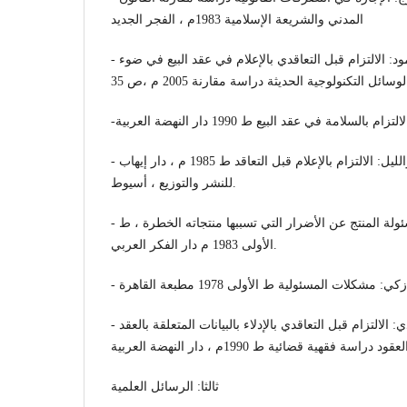
المدني والشريعة الإسلامية 1983م ، الفجر الجديد
- د/ عبد العزيز المرسي حمود: الالتزام قبل التعاقدي بالإعلام في عقد البيع في ضوء
- د/ محمد إبراهيم دسوقي أبوالليل: الالتزام بالإعلام قبل التعاقد ط 1985 م ، دار إيهاب
للنشر والتوزيع ، أسيوط.
- د/ محمد شكري سرور: مسئولة المنتج عن الأضرار التي تسببها منتجاته الخطرة ، ط
الأولى 1983 م دار الفكر العربي.
- د/ نزيه محمد الصادق مهدي: الالتزام قبل التعاقدي بالإدلاء بالبيانات المتعلقة بالعقد
ثالثا: الرسائل العلمية