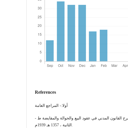
References
أولا:- المراجع العامة
- د / أحمد نجيب الهلالي: شرح القانون المدني في عقود البيع والحوالة والمقايضة ط
الثانية ، 1357 هـ 1939م.