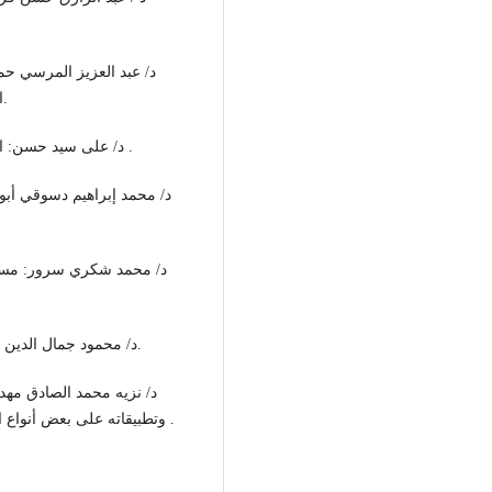
الوسائل التكنولوجية الحديثة دراسة مقارنة 2005 م ،ص 35.
-د/ على سيد حسن: الالتزام بالسلامة في عقد البيع ط 1990 دار النهضة العربية .
- د/ محمود جمال الدين زكي: مشكلات المسئولية ط الأولى 1978 مطبعة القاهرة.
وتطبيقاته على بعض أنواع العقود دراسة فقهية قضائية ط 1990م ، دار النهضة العربية .