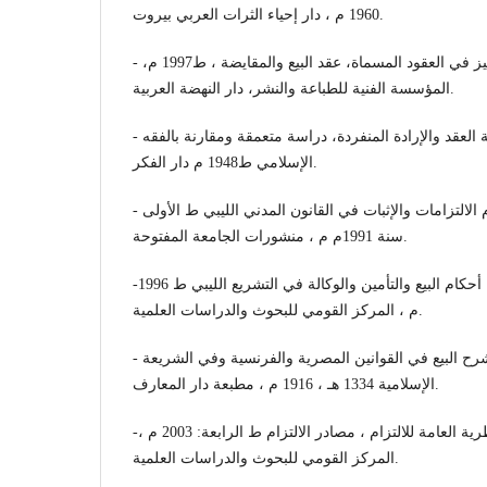
1960 م ، دار إحياء الثرات العربي بيروت.
- عبد الرشيد مأمون: الوجيز في العقود المسماة، عقد البيع والمقايضة ، ط1997 م،
المؤسسة الفنية للطباعة والنشر، دار النهضة العربية.
- د/ عبد الفتاح عبد الباقي: نظرية العقد والإرادة المنفردة، دراسة متعمقة ومقارنة بالفقه
الإسلامي ط1948 م دار الفكر.
- د / عدنان طه الدوري: أحكام الالتزامات والإثبات في القانون المدني الليبي ط الأولى
سنة 1991م م ، منشورات الجامعة المفتوحة.
-د/ محمد المبروك اللافي: شرح أحكام البيع والتأمين والوكالة في التشريع الليبي ط 1996
م ، المركز القومي للبحوث والدراسات العلمية.
- د /محمد حلمي عيسى بك: شرح البيع في القوانين المصرية والفرنسية وفي الشريعة
الإسلامية 1334 هـ ، 1916 م ، مطبعة دار المعارف.
-د/ محمد علي البدوي : النظرية العامة للالتزام ، مصادر الالتزام ط الرابعة: 2003 م ،
المركز القومي للبحوث والدراسات العلمية.