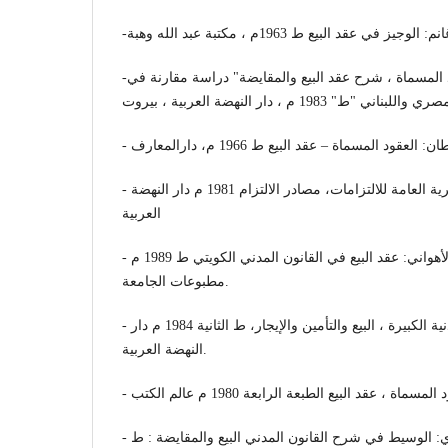
-د/ أنور سلطان: العقود المسماة ، شرح عقد البيع والمقايضة" دراسة مقارنة في
: العقود المسماة – عقد البيع ط 1966 م، دارالمعارف
- د / جميل الشرقاوي: النظرية العامة للالتزامات، مصادر الالتزام 1981 م دار النهضة
العربية
- د/ حسام الدين كامل الأهواني: عقد البيع في القانون المدني الكويتي ط 1989 م
مطبوعات الجامعة.
- د/ خميس خضر: العقود المدنية الكبيرة ، البيع والتأمين والإيجار، ط الثانية 1984 م دار
النهضة العربية.
- د / عبد الرزاق أحمد السنهوري: الوسيط في شرح القانون المدني البيع والمقايضة : ط