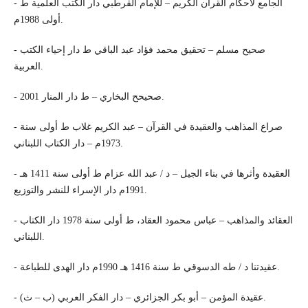
- الجامع لأحكام القرآن الكريم – للإمام القرطبي دار الكتب العلمية ط
أولى 1988م.
- صحيح مسلم – تحقيق محمد فؤاد عبد الباقي ط دار إحياء الكتب
العربية.
- صحيحح البخاري – ط دار المنار 2001.
- صراع المذاهب والعقيدة في القرآن – عبد الكريم غلاب ط أولى سنة
1973م – دار الكتاب اللبناني.
- العقيدة وأثرها في بناء الجيل – د / عبد الله عزام ط أولى سنة 1411 هـ
1991م دار الإسراء للنشر والتوزيع.
- العقائد والمذاهب – عباس محمود العقاد، ط أولى سنة 1978 دار الكتاب
اللبناني.
- عقيدتنا د / طه الدسوقي ط سنة 1416 هـ 1990م دار الهدى للطباعة.
- عقيدة المؤمن – أبو بكر الجزائري – دار الفكر العربي (ب – ث).