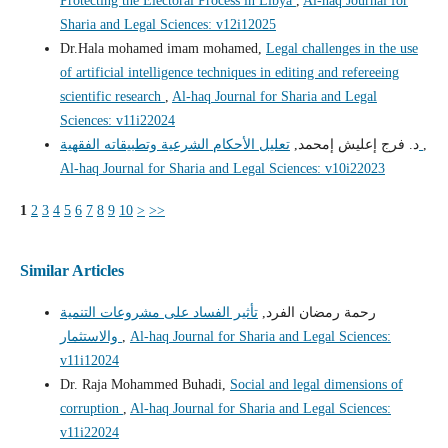
Protecting the Electoral Process in Libya
,
Al-haq Journal for
Sharia and Legal Sciences: v12i12025
Dr.Hala mohamed imam mohamed,
Legal challenges in the use
of artificial intelligence techniques in editing and refereeing
scientific research
,
Al-haq Journal for Sharia and Legal
Sciences: v11i22024
,
تعليل الأحكام الشرعية وتطبيقاته الفقهية
د. فرج إعليش إمحمد,
Al-haq Journal for Sharia and Legal Sciences: v10i22023
1
2
3
4
5
6
7
8
9
10
>
>>
Similar Articles
رحمة رمضان الفرد,
تأثير الفساد على مشروعات التنمية
Al-haq Journal for Sharia and Legal Sciences:
,
والاستثمار
v11i12024
Dr. Raja Mohammed Buhadi,
Social and legal dimensions of
corruption
,
Al-haq Journal for Sharia and Legal Sciences:
v11i22024