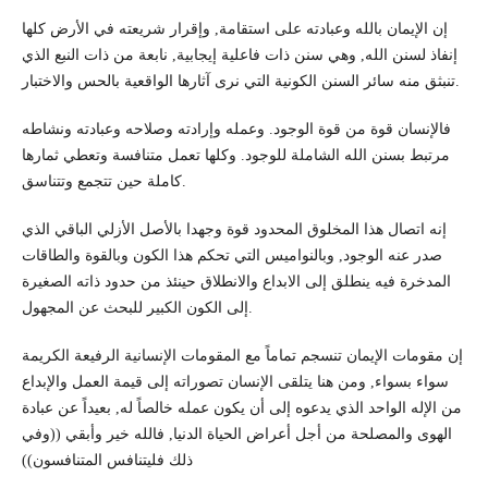
إن الإيمان بالله وعبادته على استقامة, وإقرار شريعته في الأرض كلها
إنفاذ لسنن الله, وهي سنن ذات فاعلية إيجابية, نابعة من ذات النبع الذي
تنبثق منه سائر السنن الكونية التي نرى آثارها الواقعية بالحس والاختبار.
فالإنسان قوة من قوة الوجود. وعمله وإرادته وصلاحه وعبادته ونشاطه
مرتبط بسنن الله الشاملة للوجود. وكلها تعمل متنافسة وتعطي ثمارها
كاملة حين تتجمع وتتناسق.
إنه اتصال هذا المخلوق المحدود قوة وجهدا بالأصل الأزلي الباقي الذي
صدر عنه الوجود, وبالنواميس التي تحكم هذا الكون وبالقوة والطاقات
المدخرة فيه ينطلق إلى الابداع والانطلاق حينئذ من حدود ذاته الصغيرة
إلى الكون الكبير للبحث عن المجهول.
إن مقومات الإيمان تنسجم تماماً مع المقومات الإنسانية الرفيعة الكريمة
سواء بسواء, ومن هنا يتلقى الإنسان تصوراته إلى قيمة العمل والإبداع
من الإله الواحد الذي يدعوه إلى أن يكون عمله خالصاً له, بعيداً عن عبادة
الهوى والمصلحة من أجل أعراض الحياة الدنيا, فالله خير وأبقي ((وفي
ذلك فليتنافس المتنافسون))