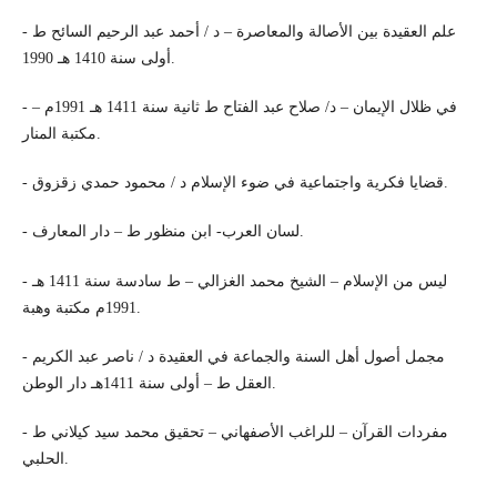
- علم العقيدة بين الأصالة والمعاصرة – د / أحمد عبد الرحيم السائح ط
أولى سنة 1410 هـ 1990.
- في ظلال الإيمان – د/ صلاح عبد الفتاح ط ثانية سنة 1411 هـ 1991م –
مكتبة المنار.
- قضايا فكرية واجتماعية في ضوء الإسلام د / محمود حمدي زقزوق.
- لسان العرب- ابن منظور ط – دار المعارف.
- ليس من الإسلام – الشيخ محمد الغزالي – ط سادسة سنة 1411 هـ
1991م مكتبة وهبة.
- مجمل أصول أهل السنة والجماعة في العقيدة د / ناصر عبد الكريم
العقل ط – أولى سنة 1411هـ دار الوطن.
- مفردات القرآن – للراغب الأصفهاني – تحقيق محمد سيد كيلاني ط
الحلبي.