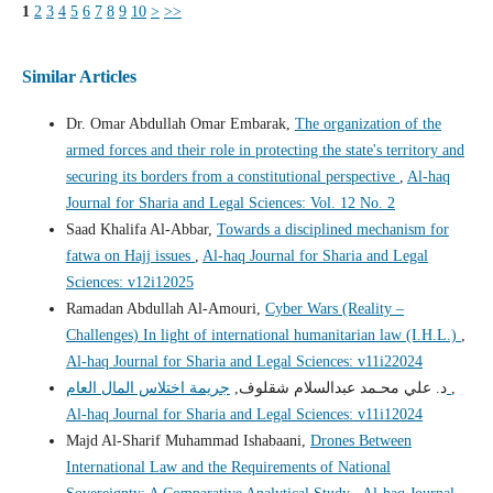
1
2
3
4
5
6
7
8
9
10
>
>>
Similar Articles
Dr. Omar Abdullah Omar Embarak,
The organization of the
armed forces and their role in protecting the state's territory and
securing its borders from a constitutional perspective
,
Al-haq
Journal for Sharia and Legal Sciences: Vol. 12 No. 2
Saad Khalifa Al-Abbar,
Towards a disciplined mechanism for
fatwa on Hajj issues
,
Al-haq Journal for Sharia and Legal
Sciences: v12i12025
Ramadan Abdullah Al-Amouri,
Cyber Wars (Reality –
Challenges) In light of international humanitarian law (I.H.L.)
,
Al-haq Journal for Sharia and Legal Sciences: v11i22024
,
جريمة اختلاس المال العام
د. علي محـمد عبدالسلام شقلوف,
Al-haq Journal for Sharia and Legal Sciences: v11i12024
Majd Al-Sharif Muhammad Ishabaani,
Drones Between
International Law and the Requirements of National