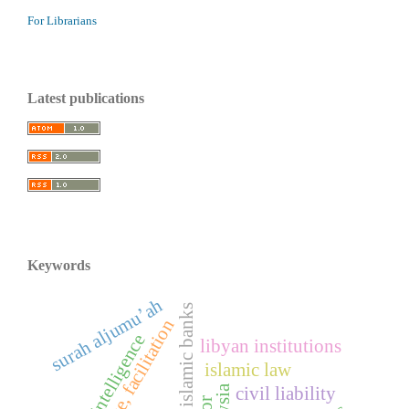
For Librarians
Latest publications
Keywords
surah aljumu’ah
sample sale, islamic banks
the purpose, facilitation
artificial intelligence
libyan institutions
islamic law
civil liability