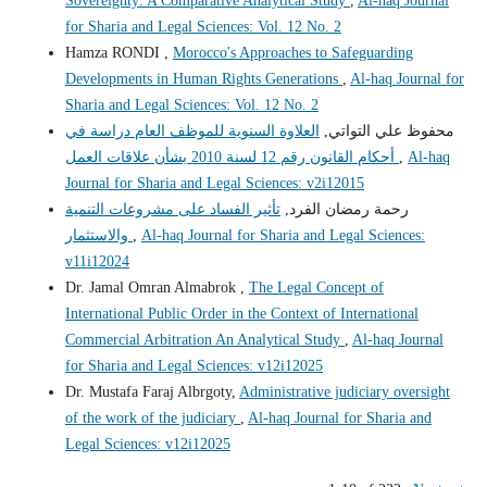
Sovereignty: A Comparative Analytical Study
,
Al-haq Journal
for Sharia and Legal Sciences: Vol. 12 No. 2
Hamza RONDI ,
Morocco's Approaches to Safeguarding
Developments in Human Rights Generations
,
Al-haq Journal for
Sharia and Legal Sciences: Vol. 12 No. 2
محفوظ علي التواتي,
العلاوة السنوية للموظف العام دراسة في
Al-haq
,
أحكام القانون رقم 12 لسنة 2010 بشأن علاقات العمل
Journal for Sharia and Legal Sciences: v2i12015
رحمة رمضان الفرد,
تأثير الفساد على مشروعات التنمية
Al-haq Journal for Sharia and Legal Sciences:
,
والاستثمار
v11i12024
Dr. Jamal Omran Almabrok ,
The Legal Concept of
International Public Order in the Context of International
Commercial Arbitration An Analytical Study
,
Al-haq Journal
for Sharia and Legal Sciences: v12i12025
Dr. Mustafa Faraj Albrgoty,
Administrative judiciary oversight
of the work of the judiciary
,
Al-haq Journal for Sharia and
Legal Sciences: v12i12025