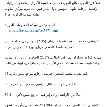
نقلاً عن: الخير، صالح الخير، (2012) محاسبة الأموال العامة والميزانيات
وكيفية الرقابة عليها، المؤتمر الأول للمراقبين الماليين، مركز البحوث
الطبية بمدينة الزاوية، ص1.
المصدر: من شبكة المعلومات الدولية
https://accdiscussion.com/acc5671.html
القريشي، محمد الصغير، شريفة، رفاع، (2015) دروس في مراقبة سير
العمل، جامعة قاصدي مرباح، ورقلة، الجزائر، ص 6.
مدونة قواعد وسلوك المراقب المالي، (2017) الصادرة عن وزارة المالية
والتخطيط، مطبعة شركة الأفق الأبيض للدعاية والإعلان، ليبيا، ص 10-8.
القريشي، محمد الصغير، شريفة، رفاع، مرجع سبق ذكره: 23.
نقلاً عن: الراشد، وائل إبراهيم، مرجع سبق ذكره: .80
نقلاً عن: الراشد، وائل إبراهيم، مرجع سبق ذكره: .81-80
الفطيسي، عبد الغني أحمد، (فبراير 2014) الفساد المالي وأوجه القصور