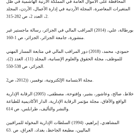
المحافظة على الأموال العامة في المملكة الارنية الهاشمية في ظل
المتغيرات المعاصرة، المجلة الأردنية في إدارة الأعمال، الأردن، المجلد
2، العدد 2، ص 282-315.
بورطالة، علي، (2014) المراقب المالي في الجزائر، رسالة ماجستير غير
منشورة، جامعة الجزائر، الجزائر، ص 1-160.
حمودي، محمد، (2018) دور المراقب المالي في متابعة المسار المهني
للموظف، مجلة الحقوق والعلوم الإنسانية، المجلد (11)، العدد (2)،
الجزائر، ص 538-550.
مجلة الابتسامة الإلكترونية، نوفمبر، ((2012، ص2.
خلاط، صالح، وعاشور، بشير، وإفتوحة، مصطفى، (2005) الرقابة الإدارية
الواقع والأفاق، مجلة مؤتمر الرقابة الإدارية، الدار الأكاديمية للطباعة
والنشر والتأليف، طرابلس، ص 614.
المشاهدي، إبراهيم، (1994) السلطات الإدارية المخولة للمراقبين
الماليين، مطبعة الجاحظ، بغداد، العراق، ص .63