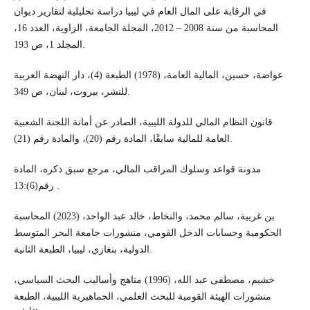
في الرقابة على المال العام في ليبيا دراسة تحليلية لتقارير ديوان
المحاسبة من سنة 2008 – 2012، المجلة الجامعة، الزاوية، العدد 16،
المجلد 1، ص 193.
عواضة، حسين، المالية العامة، (1978) الطبعة (4)، دار النهضة العربية
للنشر، بيروت، لبنان، ص 349.
قانون النظام المالي للدولة الليبية، الصادر عن أمانة اللجنة الشعبية
العامة للمالية سابقًا، المادة رقم (20)، والمادة رقم (21).
مدونة قواعد وسلوك المراقب المالي، مرجع سبق ذكره، المادة
رقم(6):13 .
بن غربية، سالم محمد، والنخاط، خالد عبد الواحد، (2023) المحاسبة
الحكومية وحسابات الدخل القومي، منشورات جامعة البحر المتوسط
الدولية، بنغازي، ليبيا، الطبعة الثانية.
خشيم، مصطفى عبد الله، (1996) مناهج وأساليب البحث السياسي،
منشورات الهيئة القومية للبحث العلمي، الجماهيرية الليبية، الطبعة