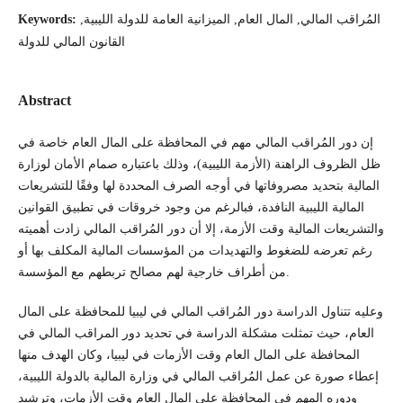
المُراقب المالي, المال العام, الميزانية العامة للدولة الليبية,
Keywords:
القانون المالي للدولة
Abstract
إن دور المُراقب المالي مهم في المحافظة على المال العام خاصة في
ظل الظروف الراهنة (الأزمة الليبية)، وذلك باعتباره صمام الأمان لوزارة
المالية بتحديد مصروفاتها في أوجه الصرف المحددة لها وفقًا للتشريعات
المالية الليبية النافدة، فبالرغم من وجود خروقات في تطبيق القوانين
والتشريعات المالية وقت الأزمة، إلا أن دور المُراقب المالي زادت أهميته
رغم تعرضه للضغوط والتهديدات من المؤسسات المالية المكلف بها أو
من أطراف خارجية لهم مصالح تربطهم مع المؤسسة.
وعليه تتناول الدراسة دور المُراقب المالي في ليبيا للمحافظة على المال
العام، حيث تمثلت مشكلة الدراسة في تحديد دور المراقب المالي في
المحافظة على المال العام وقت الأزمات في ليبيا، وكان الهدف منها
إعطاء صورة عن عمل المُراقب المالي في وزارة المالية بالدولة الليبية،
ودوره المهم في المحافظة على المال العام وقت الأزمات، وترشيد