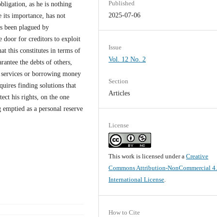
Published
bligation, as he is nothing
2025-07-06
e its importance, has not
has been plagued by
 door for creditors to exploit
Issue
t this constitutes in terms of
Vol. 12 No. 2
rantee the debts of others,
f services or borrowing money
Section
quires finding solutions that
Articles
tect his rights, on the one
 emptied as a personal reserve
License
This work is licensed under a
Creative
Commons Attribution-NonCommercial 4
International License
.
How to Cite