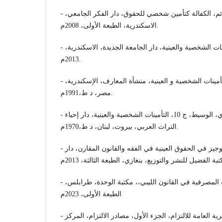
- حسني محمود عبد الدائم، الكفالة كتأمين شخصي للحقوق، دار الفكر الجامعي،
الاسكندرية، الطبعة الأولى، 2008م.
- رمضان أبو السعود، التأمينات الشخصية والعينية، دار الجامعة الجديدة، الاسكندرية،
2013م.
- سمير عبد السيد تناغو، التأمينات الشخصية و العينية، منشأة المعارف، الإسكندرية،
مصر، د ط،1991م.
- عبد الرزاق أحمد السنهوري، الوسيط، ج 10، التأمينات الشخصية والعينية، دار إحياء
التراث العربي، بيروت، لبنان، د ط،1970م.
- عبد القادر محمد شهاب، الوجيز في الحقوق العينية في الفقه والقانون المقارن، دار
- فرج سليمان حمودة، العمليات المصرفية في القانون الليبي،، مكتبة الوحدة، طرابلس،
الطبعة الأولى، 2023م
- محمد علي البدوي، النظرية العامة للالتزام، الجزء الأول، مصادر الالتزام، المركز