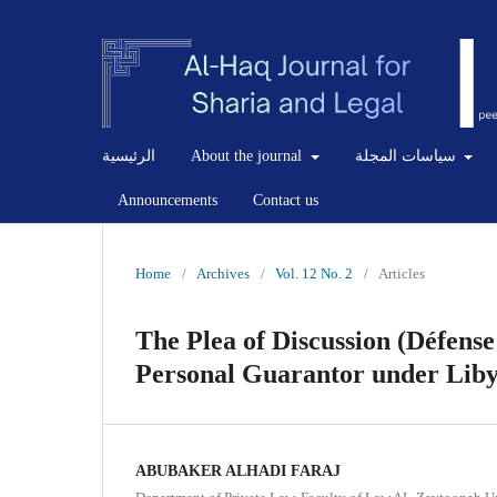
الرئيسية
About the journal
سياسات المجلة
Announcements
Contact us
Home
/
Archives
/
Vol. 12 No. 2
/
Articles
The Plea of Discussion (Défense 
Personal Guarantor under Liby
ABUBAKER ALHADI FARAJ