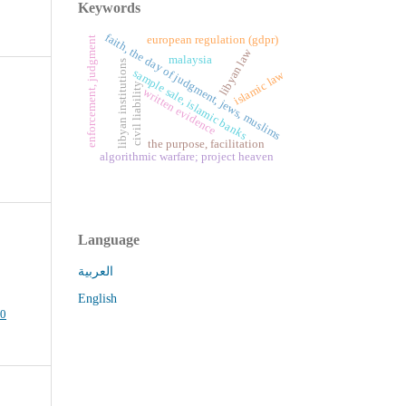
Keywords
faith, the day of judgment, jews, muslims
european regulation (gdpr)
enforcement, judgment
libyan law
malaysia
libyan institutions
sample sale, islamic banks
islamic law
civil liability
written evidence
the purpose, facilitation
algorithmic warfare; project heaven
Language
العربية
English
.0