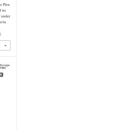
e Plea
 its
r under
aria
5
0