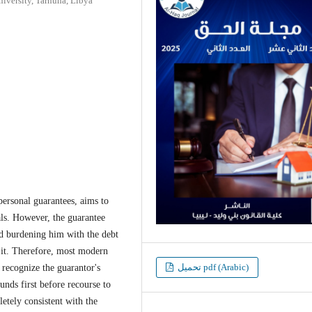
iversity, Tarhuna, Libya
personal guarantees, aims to
als. However, the guarantee
nd burdening him with the debt
y it. Therefore, most modern
تحميل pdf (Arabic)
 recognize the guarantor's
unds first before recourse to
etely consistent with the