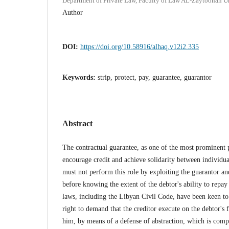
Department of Private Law, Faculty of Law AL-Zaytoonah Un
Author
DOI:
https://doi.org/10.58916/alhaq.v12i2.335
Keywords:
strip, protect, pay, guarantee, guarantor
Abstract
The contractual guarantee, as one of the most prominent 
encourage credit and achieve solidarity between individu
must not perform this role by exploiting the guarantor a
before knowing the extent of the debtor's ability to repa
laws, including the Libyan Civil Code, have been keen to
right to demand that the creditor execute on the debtor's f
him, by means of a defense of abstraction, which is compl