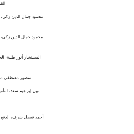
القو
- منصور مصطفى منصور، عقد الكفالة، المطبعة العالمية، دون طبعة، 1960م.
- نبيل إبراهيم سعد، التأمينات الشخصية، دار الجامعة الجديدة، الاسكندرية، 2017م.