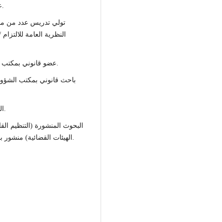
عضو هيئة تدريس متعاون مع عدد من كليات القانون.
تولي تدريس عدد من م /
النظرية العامة للالتزام 
عضو قانوني بمكتب الشؤون القانونية بجامعة الزيتونة منذ 15/05/2021م.
باحث قانوني بمكتب الشؤون 
الدرجة العلمية / محاضر/ تاريخ الحصول عليها 2021م.
البحوث المنشورة (التنظيم ال
الهيئات القضائية) منشور بمجلة المعرفة /كلية التجارة جامعة الزيتونة /2021م.