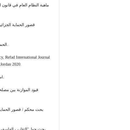
- الحماية الجزائية للتراث المادي، جامعة الجلفة، الجزائر 2020.
cy, Refad International Journal
 Jordan 2020.
- استقلال القضاء وحياده، كلية الحقوق، جامعة القدس 2019.
- بحث حول"التقارب الفلسفي والديني في مشروع الدستور الفلسطيني"/ القدس2011.