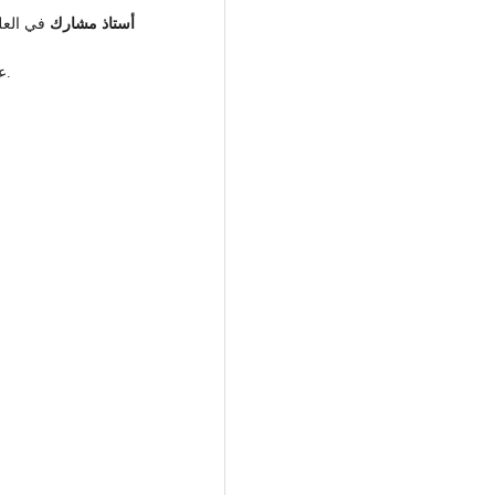
أستاذ مشارك
في العلو
عدد سنوات الخبرة في التدريس والعمل الأكاديمي: 27 عاماً.