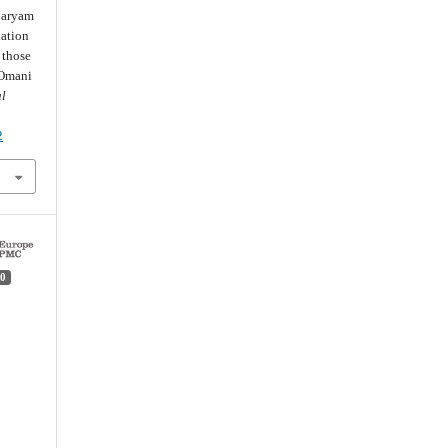
Maryam
lation
 those
 Omani
al
2
0