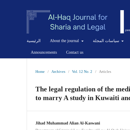
سياسات المجلة
About the journal
الرئيسية
Announcements
Contact us
Home
/
Archives
/
Vol. 12 No. 2
/
Articles
The legal regulation of the medi
to marry A study in Kuwaiti a
Jihad Muhammad Alian Al-Kaswani