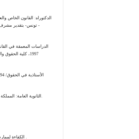
- تونس- بتقدير مشرف ج
1997، كلية الحقوق
- الثانوية العامة: المملكة الأردنية الهاشمية- الفرع الأدبي /1988 -1989 بمعدل 74.8.
- الكفاءة لممارسة مهنة المحاماة / الهيأة الوطنية للمحامين، تونس/2001 .