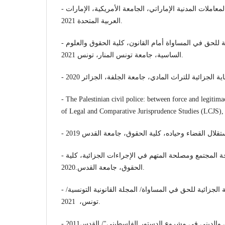
- ماهية النظام العام في قانون المعاملات المدنية الإماراتي، الجامعة الأمريكية، الإمارات
العربية المتحدة 2021.
- قصور الحماية الجزائية للحق في المساواة أمام القانون، كلية الحقوق والعلوم
الساسية، جامعة تونس المنار، تونس 2021.
- The Palestinian civil police: between force and legitima
of Legal and Comparative Jurisprudence Studies (LCJS),
- قيود الموازنة بين مصلحة المجتمع ومصلحة المتهم في الإجراءات الجزائية، كلية
الحقوق، جامعة القدس.2020.
- بحث محكم / قصور الحماية الجزائية للحق في المساواة/ المجلة القانونية التونسية/
تونس، 2021.