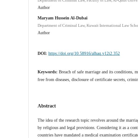
Department of Criminal Law, Faculty of Law, Al-Quds Univers
Author
Maryam Hussein Al-Dubai
Department of Criminal Law, Kuwait International Law Sch
Author
DOI:
https://doi.org/10.58916/alhaq.v12i2.352
Keywords:
Breach of safe marriage and its conditions, m
free from diseases, disclosure of certificate secrets, crimin
Abstract
The idea of the research topic revolves around the marria
by religious and legal provisions. Considering it as a cont
countries have mandated a medical examination certificat