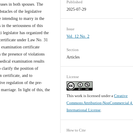
Published
eases in both spouses. The
2025-07-29
stacles of the legislative
e intending to marry in the
in the seriousness of this
Issue
i legislator has organized the
Vol. 12 No. 2
certificate under Law No. 31
 examination certificate
Section
 the presence of violations
Articles
medical examination results
 clarify the position of
 certificate, and to
License
ive regulation of the pre-
marriage. In light of this, the
This work is licensed under a
Creative
Commons Attribution-NonCommercial 4
International License
.
How to Cite