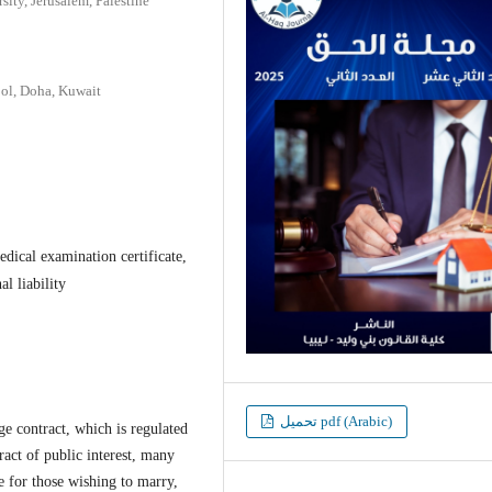
ity, Jerusalem, Palestine
ool, Doha, Kuwait
edical examination certificate,
al liability
تحميل pdf (Arabic)
ge contract, which is regulated
ract of public interest, many
e for those wishing to marry,