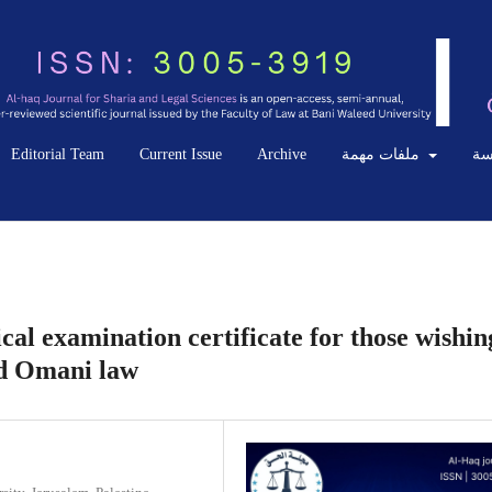
سة
ملفات مهمة
Archive
Current Issue
Editorial Team
cal examination certificate for those wishin
nd Omani law