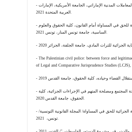
- ماهية النظام العام في قانون المعاملات المدنية الإماراتي، الجامعة الأمريكية، الإمارات
العربية المتحدة 2021.
- قصور الحماية الجزائية للحق في المساواة أمام القانون، كلية الحقوق والعلوم
الساسية، جامعة تونس المنار، تونس 2021.
- The Palestinian civil police: between force and legitima
of Legal and Comparative Jurisprudence Studies (LCJS),
- قيود الموازنة بين مصلحة المجتمع ومصلحة المتهم في الإجراءات الجزائية، كلية
الحقوق، جامعة القدس.2020.
- بحث محكم / قصور الحماية الجزائية للحق في المساواة/ المجلة القانونية التونسية/
تونس، 2021.