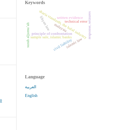
Keywords
sharia standards, the halal industry
response, seizures
libyan law
written evidence
technical error
surah aljumu’ah
malaysia
principle of confrontation
sample sale, islamic banks
islamic law
civil liability
Language
العربية
English
.0