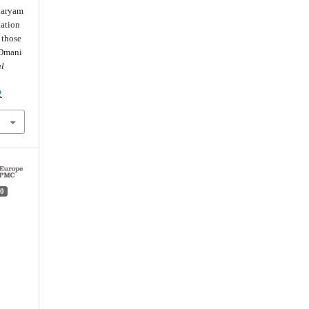
Maryam
lation
 those
 Omani
al
2
0