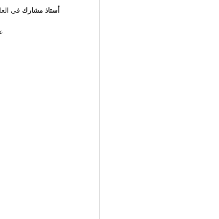
أستاذ مشارك
في العلو
عدد سنوات الخبرة في التدريس والعمل الأكاديمي: 27 عاماً.