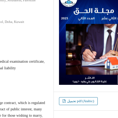
ity, Jerusalem, Palestine
ool, Doha, Kuwait
edical examination certificate,
al liability
تحميل pdf (Arabic)
ge contract, which is regulated
ract of public interest, many
e for those wishing to marry,