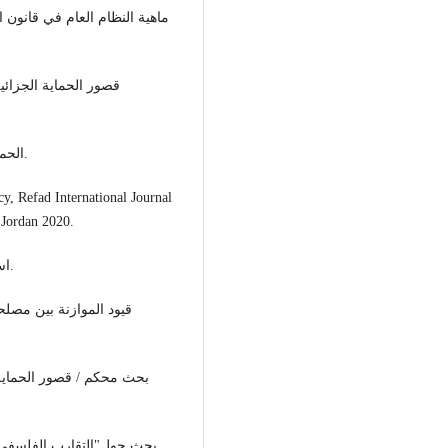
- الحماية الجزائية للتراث المادي، جامعة الجلفة، الجزائر 2020.
cy, Refad International Journal
 Jordan 2020.
- استقلال القضاء وحياده، كلية الحقوق، جامعة القدس 2019.
- بحث حول"التقارب الفلسفي والديني في مشروع الدستور الفلسطيني"/ القدس2011.