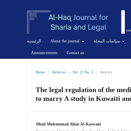
سياسات المجلة
About the journal
الرئيسية
Announcements
Contact us
Home
/
Archives
/
Vol. 12 No. 2
/
Articles
The legal regulation of the medi
to marry A study in Kuwaiti a
Jihad Muhammad Alian Al-Kaswani