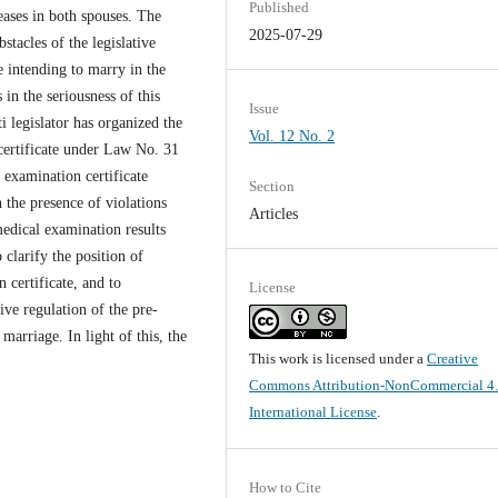
Published
eases in both spouses. The
2025-07-29
stacles of the legislative
e intending to marry in the
in the seriousness of this
Issue
i legislator has organized the
Vol. 12 No. 2
certificate under Law No. 31
 examination certificate
Section
 the presence of violations
Articles
medical examination results
 clarify the position of
 certificate, and to
License
ive regulation of the pre-
marriage. In light of this, the
This work is licensed under a
Creative
Commons Attribution-NonCommercial 4
International License
.
How to Cite