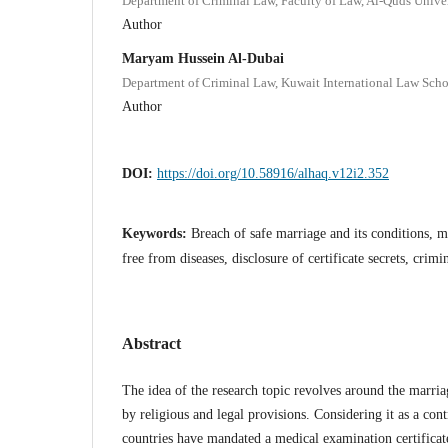
Department of Criminal Law, Faculty of Law, Al-Quds Univers
Author
Maryam Hussein Al-Dubai
Department of Criminal Law, Kuwait International Law Sch
Author
DOI:
https://doi.org/10.58916/alhaq.v12i2.352
Keywords:
Breach of safe marriage and its conditions, m
free from diseases, disclosure of certificate secrets, crimin
Abstract
The idea of the research topic revolves around the marria
by religious and legal provisions. Considering it as a cont
countries have mandated a medical examination certificat