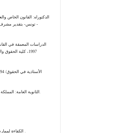
- تونس- بتقدير مشرف ج
1997، كلية الحقوق
- الثانوية العامة: المملكة الأردنية الهاشمية- الفرع الأدبي /1988 -1989 بمعدل 74.8.
- الكفاءة لممارسة مهنة المحاماة / الهيأة الوطنية للمحامين، تونس/2001 .