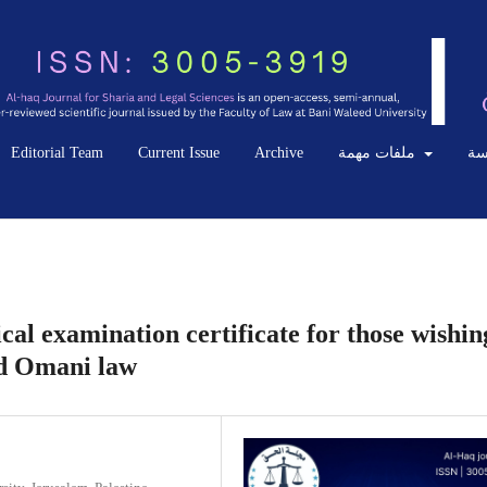
سة
ملفات مهمة
Archive
Current Issue
Editorial Team
cal examination certificate for those wishin
nd Omani law