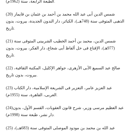
الطبعة الرابعة، سنة (1962م).
(20) شمس الدين أبى عبد الله محمد بن أحمد بن عثمان بن قايماز
الذهبى المتوفى سنة (748هــ)، الكبائر، دار الندون الجديدة، بيروت، بدون
تاريخ.
(21) شمس الدين، محمد بن أحمد الخطيب الشربينى المتوفى سنة
(977هـ)، الإقناع فى حل ألفاظ أبى شجاع، دار الفكر، بيروت، بدون
تاريخ.
(22) صالح عبد السميع الآبى الأزهرى، جواهر الإكليل، المكتبة الثقافية،
بيروت، بدون تاريخ.
(23) عبد العزيز عامر، التعزير فى الشريعة الإسلامية، دار الكتاب
العربى، القاهرة، سنة (1955م).
(24)عبد العظيم مرسى وزير، شرح قانون العقوبات، القسم الأول، بدون
دار نشر، طبعة سنة (1998م).
(25) عبد الله بن محمد بن مودود الموصلى المتوفى سنة (683هــ)،