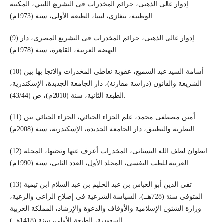
إدوار غالى الذهبى، جرائم المخدرات فى التشريع الليبي، المكتبة
الوطنية، بنغازى، ليبيا، الطبعة الأولى، سنة (1973م).
(9) إدوار غالى الذهبى، جرائم المخدرات فى التشريع المصرى، دار
النهضة العربية، القاهرة، سنة (1978م).
(10) أسامة السيد عبد السميع، عقوبة تعاطى المخدرات والاتجا بها بين
الشريعة والقانون (دراسة مقارنة)، دار الجامعة الجديدة، الإسكندرية،
الطبعة الثانية، سنة (2010م)، ص (43/44).
(11) أمين مصطفى محمد، علم الجزاء الجنائي، الجزاء الجنائي بين
النظرية والتطبيق، دار الجامعة الجديدة، الإسكندرية، سنة (2008م).
(12) انطوان لطف الله البستانى، المخدرات أعرف عنها وتجنبها، المجلة
العربية للطب النفسى، المجلد الأول، العدد الثاني، سنة (1990م).
(13) تقى الدين أبو العباس بن عبد الحليم بن عبد السلام ابن تيمية
المتوفى سنة (728هــ)، السياسة الشرعية فى إصلاح الراعى والرعية،
وزارة الشئون الإسلامية والأوقاف والدعوة والإرشاد، المملكة العربية
السعودية، الطبعة الأولى، سنة (1418هــ).