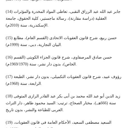
(14) جابر عبد الله عبد الرزاق النقبى، تعاطى المواد المخدرة والمؤثرات
العقلية (دراسة مقارنة)، رسالة ماجستير، كلية الحقوق، جامعة
الإسكندرية، سنة (2010م).
(15) حسن ربيع، شرح قانون العقوبات الاتحادى (القسم العام)، مطابع
البيان التجارية، دبى، سنة (1999م).
(16) حسن صادق المرصفاوى، شرح قانون الجزاء الكويتى (القسم
الخاص)، بدون دار نشر، سنة (1969/1970م).
(17) رؤوف عبيد، شرح قانون العقوبات التكميلى، بدون دار نشر، الطبعة
الرابعة، سنة (1968م).
(18) زيد الدين أبو عبد الله محمد بن أبى بكر عبد القادر الرازى المتوفى
سنة (666هــ)، مختار الصحاح، ترتيب: السيد محمود طاهر، دار التراث
العربى للطباعة والنشر، بدون تاريخ.
(19) السعيد مصطفى السعيد، الأحكام العامة فى قانون العقوبات،