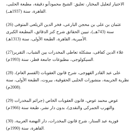
الاختيار لتعليل المختار، تعليق: الشيخ محمودأبو دقيقة، مطبعة الحلبى،
القاهرة، سنة (1937هــ).
(26) عثمان بن على بن محجن البارعى، فخر الدين الزيلعى المتوفى
سنة (743هــ)، تبيين الحقائق شرح كنز الدقائق، المطبعة الكبرى
الأميرية، القاهرة، الطبعة الأولى، سنة (1313هـ).
(27)علاء الدين كفافى، مشكلة تعاطى المخدرات بين الشباب، التقرير
السيكولوجى، مطبوعات جامعة قطر، سنة (1993م).
(28) على عبد القادر القهوجى، شرح قانون العقوبات (القسم العام)،
نظرية الجريمة، منشورات الحلبى الحقوقية، بيروت، الطبعة الأولى، سنة
(2008م).
(29) عوض محمد عوض، قانون العقوبات الخاص (جرائم المخدرات
والتهرب الجمركى والنقدى)، بدون دار نشر، طبعة سنة (1966م).
(30) فوزية عبد الستار، شرح قانون المخدرات، دار النهضة العربية،
القاهرة، سنة (1990م).