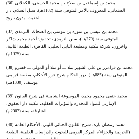
(36) محمد بن إسماعيل بن صلاح بن محمد الحسينى، الكحلانى
الصنعانى، المعروف بالأمر المتوفى سنة (1182هـ)، سبل السلام، دار
الحديث، بدون تاريخ.
(37) محمد بن عيسى بن سورة بن موسى بن الضحاك، الترمذى
المتوفى سنة (279هــ)، سنن الترمذى، تحقيق: أحمد محمد شاكر
وآخرون، شركة مكتبة ومطبعة البابى الحلبى، القاهرة، الطبعة الثانية،
سنة (1975م).
(38) محمد بن فرامرز بن على الشهير بملا ـــ أو منلا أو المولى ـــ خسرو
المتوفى سنة (885هــ)، درر الحكام شرح غرر الأحكام، مطبعة قريمى
يوسف، (1330هــ).
(39) محمد حنفى محمود محمد، الموسوعة الشاملة فى شرح القانون
الإمارتى للمواد المخدرة والمؤثرات العقلية، مكبتة دار الحقوق،
الشارقة، سنة (2002م).
(40) محمد رمضان باره، شرح القانون الجنائي الليبي، الأحكام العامة
(الجريمة والجزاء)، المركز القومى للبحوث والدراسات العلمية، الطبعة