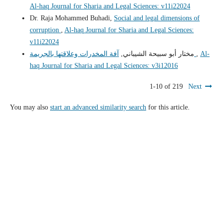
Al-haq Journal for Sharia and Legal Sciences: v11i22024
Dr. Raja Mohammed Buhadi,
Social and legal dimensions of
corruption
,
Al-haq Journal for Sharia and Legal Sciences:
v11i22024
Al-
,
آفة المخدرات وعلاقتها بالجريمة
مختار أبو سبيحة الشيباني,
haq Journal for Sharia and Legal Sciences: v3i12016
1-10 of 219
Next
You may also
start an advanced similarity search
for this article.