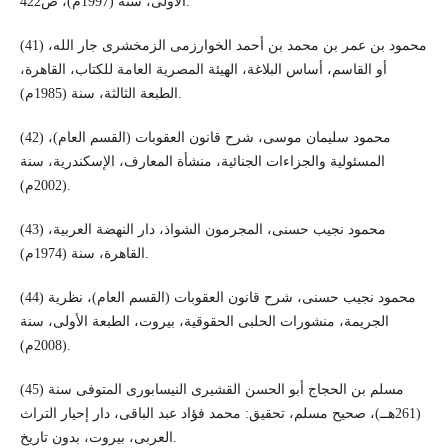
الأولى، سنة (1997م)، ص422.
(41) محمود بن عمر بن محمد بن أحمد الخوارزمى الزمخشرى جار الله،
أو القاسم، أساس البلاغة، الهيئة المصرية العامة للكتاب، القاهرة،
الطبعة الثالثة، سنة (1985م).
(42) محمود سليمان موسى، شرح قانون العقوبات (القسم العام)،
المسئولية والجزاءات الجنائية، منشأة المعارف، الإسكندرية، سنة
(2002م).
(43) محمود نجيب حسنى، المجرمون الشواذ، دار النهضة العربية،
القاهرة، سنة (1974م).
(44) محمود نجيب حسنى، شرح قانون العقوبات (القسم العام)، نظرية
الجريمة، منشورات الحلبى الحقوقية، بيروت، الطبعة الأولى، سنة
(2008م).
(45) مسلم بن الحجاج أبو الحسن القشيرى النيسابورى المتوفى سنة
(261هــ)، صحيح مسلم، تحقيق: محمد فؤاد عبد الباقى، دار إحيار التراث
العربى، بيروت، بدون تاريخ.