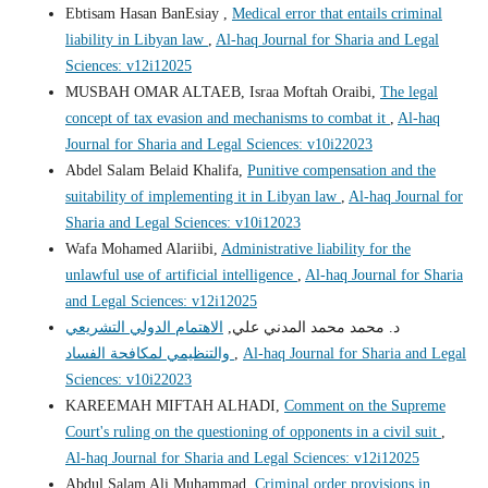
Ebtisam Hasan BanEsiay ,
Medical error that entails criminal
liability in Libyan law
,
Al-haq Journal for Sharia and Legal
Sciences: v12i12025
MUSBAH OMAR ALTAEB, Israa Moftah Oraibi,
The legal
concept of tax evasion and mechanisms to combat it
,
Al-haq
Journal for Sharia and Legal Sciences: v10i22023
Abdel Salam Belaid Khalifa,
Punitive compensation and the
suitability of implementing it in Libyan law
,
Al-haq Journal for
Sharia and Legal Sciences: v10i12023
Wafa Mohamed Alariibi,
Administrative liability for the
unlawful use of artificial intelligence
,
Al-haq Journal for Sharia
and Legal Sciences: v12i12025
د. محمد محمد المدني علي,
الاهتمام الدولي التشريعي
Al-haq Journal for Sharia and Legal
,
والتنظيمي لمكافحة الفساد
Sciences: v10i22023
KAREEMAH MIFTAH ALHADI,
Comment on the Supreme
Court's ruling on the questioning of opponents in a civil suit
,
Al-haq Journal for Sharia and Legal Sciences: v12i12025
Abdul Salam Ali Muhammad,
Criminal order provisions in