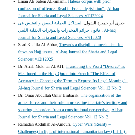
Eman Ali Salem AL-amami,
Habeas corpus with prior
confession of offence "Read in French legislation"
,
Al-haq
Journal for Sharia and Legal Sciences: v11i22024
خيري أبو حميرة الشول,
المشاكل العملية للقبض والتفتيش في
Al-haq
,
قانون جرائم المخدرات والمؤثرات العقلية الليبي
Journal for Sharia and Legal Sciences: v7i12020
Saad Khalifa Al-Abbar,
Towards a disciplined mechanism for
fatwa on Hajj issues
,
Al-haq Journal for Sharia and Legal
Sciences: v12i12025
Dr. Afrah Mokhtar ALATI,
Translating the Word “Divorce” as
Mentioned in the Holy Quran into French “The Effect of
Accuracy in Choosing the Term to Express Its Legal Meaning”
,
Al-haq Journal for Sharia and Legal Sciences: Vol. 12 No. 2
Dr. Omar Abdullah Omar Embarak,
The organization of the
armed forces and their role in protecting the state's territory and
securing its borders from a constitutional perspective
,
Al-haq
Journal for Sharia and Legal Sciences: Vol. 12 No. 2
Ramadan Abdullah Al-Amouri,
Cyber Wars (Reality –
Challenges) In light of international humanitarian law (I.H.L.)
,