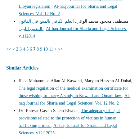
Libyan legislation
,
Al-haq Journal for Sharia and Legal
Sciences: Vol. 12 No. 2
مصطفى مجحود محمد الواتي,
العلم الكافي بالمبيع في القانون
Al-haq Journal for Sharia and Legal Sciences:
,
المدني الليبي
v1i12014
<<
<
2
3
4
5
6
7
8
9
10
11
>
>>
Similar Articles
Jihad Muhammad Alian Al-Kaswani, Maryam Hussein Al-Dubai,
The legal regulation of the medical examination certificate for
those wishing to marry A study in Kuwaiti and Omani law
,
Al-
haq Journal for Sharia and Legal Sciences: Vol. 12 No. 2
Dr .Entesar Gasem Salem Elwdan,
The adequacy of legal
provisions related to the protection of victims in human
trafficking crimes
,
Al-haq Journal for Sharia and Legal
Sciences: v12i12025