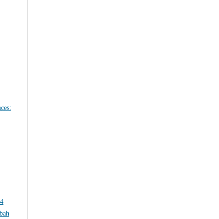
ces:
24
sbah