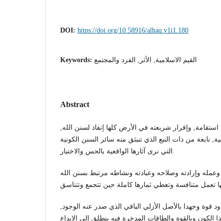
DOI:
https://doi.org/10.58916/alhaq.v1i1.180
القيم الاسلامية, الأثر, الفرد والمجتمع
Keywords:
Abstract
ى استقامة, وإقرار شريعته في الأرض كلها إنفاذ لسنن الله,
, نابعة من ذات النبع الذي تنبثق منه سائر السنن الكونية
التي نرى آثارها الواقعية بالحس والاختبار.
 وعمله وإرادته وصلاحه وعبادته ونشاطه مرتبط بسنن الله
ود قوة وجهدا بالأصل الأزلي الباقي الذي صدر عنه الوجود,
ا الكون وبالقوة والطاقات المدخرة فيه ينطلق إلى الابداع