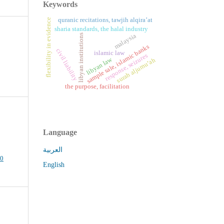
Keywords
quranic recitations, tawjih alqira’at
flexibility in evidence
sharia standards, the halal industry
malaysia
libyan institutions
sample sale, islamic banks
civil liability
islamic law
response, seizures
libyan law
surah aljumu’ah
the purpose, facilitation
Language
العربية
.0
English