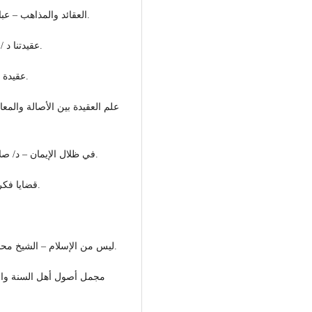
- العقائد والمذاهب – عباس محمود العقاد، ط أولى سنة 1978 دار الكتاب اللبناني.
- عقيدتنا د / طه الدسوقي ط سنة 1416 هـ 1990م دار الهدى للطباعة.
- عقيدة المؤمن – أبو بكر الجزائري – دار الفكر العربي (ب – ث).
- في ظلال الإيمان – د/ صلاح عبد الفتاح ط ثانية سنة 1411 هـ 1991م – مكتبة المنار.
- قضايا فكرية واجتماعية في ضوء الإسلام د / محمود حمدي زقزوق.
- ليس من الإسلام – الشيخ محمد الغزالي – ط سادسة سنة 1411 هـ 1991م مكتبة وهبة.