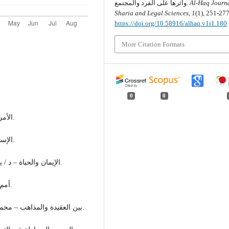
Al-Haq Journa
وأثرها على الفرد والمجتمع.
Sharia and Legal Sciences
,
1
(1), 251-277
https://doi.org/10.58916/alhaq.v1i1.180
More Citation Formats
0
0
- الأمن في الإسلام – د / أحمد عمر هاشم – دار المنار (ب –ث).
- الإسلام عقيدة وشريعة / الشيخ محمود شلتوت – دار الشروق.
- الإيمان والحياة – د / يوسف القرضاوي ط ثامنة سنة 1407 هـ 1992 مكتبة وهبة.
- أمم جائرة – عبد الوهاب عزام ط أولى 1407 هـ - مكتبة النور.
- بين العقيدة والمذاهب – محمود شيت خطاب ط ثالثة سنة 1403 هـ 1983م – دار الفكر.