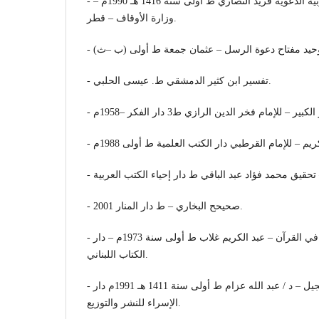
- الوحيد والوساطة في التربية الدعوية فريد النصاري ط أولى سنة 1416 هـ 1990م –
وزارة الأوقاف – قطر.
- تفسير ابن كثير الدمشقي ط. عيسى الحلبي.
- صحيحح البخاري – ط دار المنار 2001.
- صراع المذاهب والعقيدة في القرآن – عبد الكريم غلاب ط أولى سنة 1973م – دار
الكتاب اللبناني.
- العقيدة وأثرها في بناء الجيل – د / عبد الله عزام ط أولى سنة 1411 هـ 1991م دار
الإسراء للنشر والتوزيع.