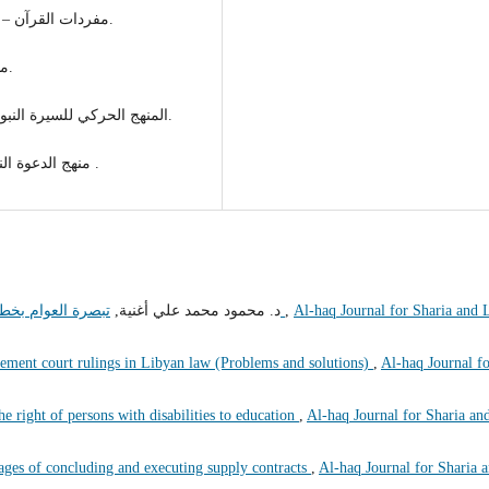
- مفردات القرآن – للراغب الأصفهاني – تحقيق محمد سيد كيلاني ط الحلبي.
- ملامح المجتمع المسلم – د / يوسف القرضاوي مكتبة وهبة.
- المنهج الحركي للسيرة النبوية – منير محمد الغضبان، ط 1412 هـ 1992م مكتبة المنار.
- منهج الدعوة النبوية في المرحلة المكية – على بن جبر الحربي ط ب.ت .
Al-haq Journal for Sharia and 
,
تبصرة العوام بخطورة التحاكم إلى الأعراف المخالفة لشريعة الإسلام
د. محمود محمد علي أغنية,
lement court rulings in Libyan law (Problems and solutions)
,
Al-haq Journal f
he right of persons with disabilities to education
,
Al-haq Journal for Sharia an
stages of concluding and executing supply contracts
,
Al-haq Journal for Sharia 