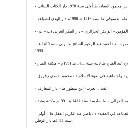
- علم العقيدة بين الأصالة والمعاصرة – د / أحمد عبد الرحيم السائح ط أولى سنة 1410 هـ
1990.
- لسان العرب- ابن منظور ط – دار المعارف.
- مجمل أصول أهل السنة والجماعة في العقيدة د / ناصر عبد الكريم العقل ط – أولى
سنة 1411هـ دار الوطن.