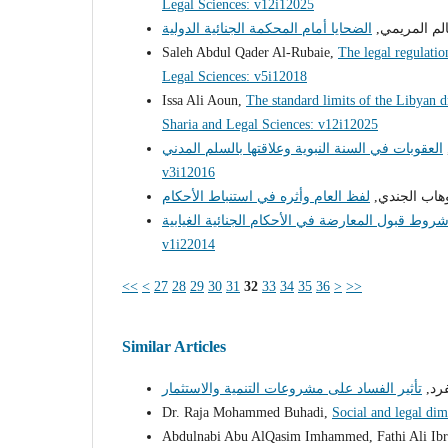
Legal Sciences: v12i12025
الم المريمي,
Saleh Abdul Qader Al-Rubaie,
The legal regulati
Legal Sciences: v5i12018
Issa Ali Aoun,
The standard limits of the Libyan dr
Sharia and Legal Sciences: v12i12025
v3i12016
هاب الجندي,
v1i22014
<<
<
27
28
29
30
31
32
33
34
35
36
>
>>
Similar Articles
رد,
Dr. Raja Mohammed Buhadi,
Social and legal di
Abdulnabi Abu AlQasim Imhammed, Fathi Ali Ib