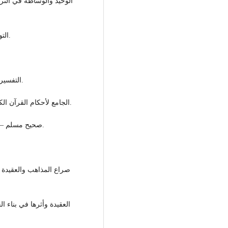
- التوحيد مفتاح دعوة الرسل – عثمان جمعة ط أولى (ب –ث).
- التفسير الكبير – للإمام فخر الدين الرازي ط3 دار الفكر –1958م.
- الجامع لأحكام القرآن الكريم – للإمام القرطبي دار الكتب العلمية ط أولى 1988م.
- صحيح مسلم – تحقيق محمد فؤاد عبد الباقي ط دار إحياء الكتب العربية.