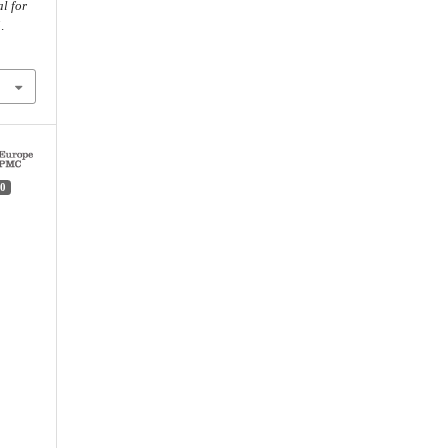
l for
.
0