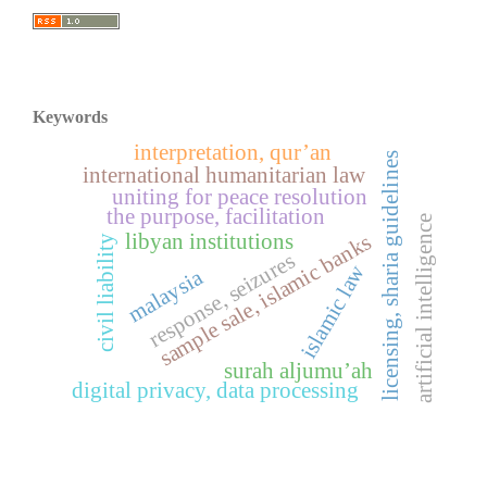
Keywords
interpretation, qur’an
licensing, sharia guidelines
international humanitarian law
uniting for peace resolution
the purpose, facilitation
artificial intelligence
libyan institutions
sample sale, islamic banks
civil liability
response, seizures
islamic law
malaysia
surah aljumu’ah
digital privacy, data processing