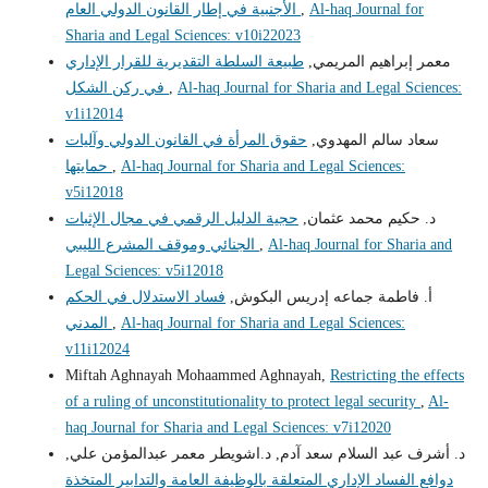
الأجنبية في إطار القانون الدولي العام
,
Al-haq Journal for
Sharia and Legal Sciences: v10i22023
معمر إبراهيم المريمي,
طبيعة السلطة التقديرية للقرار الإداري
في ركن الشكل
,
Al-haq Journal for Sharia and Legal Sciences:
v1i12014
سعاد سالم المهدوي,
حقوق المرأة في القانون الدولي وآليات
حمايتها
,
Al-haq Journal for Sharia and Legal Sciences:
v5i12018
د. حكيم محمد عثمان,
حجية الدليل الرقمي في مجال الإثبات
الجنائي وموقف المشرع الليبي
,
Al-haq Journal for Sharia and
Legal Sciences: v5i12018
أ. فاطمة جماعه إدريس البكوش,
فساد الاستدلال في الحكم
المدني
,
Al-haq Journal for Sharia and Legal Sciences:
v11i12024
Miftah Aghnayah Mohaammed Aghnayah,
Restricting the effects
of a ruling of unconstitutionality to protect legal security
,
Al-
haq Journal for Sharia and Legal Sciences: v7i12020
د. أشرف عبد السلام سعد آدم, د.اشويطر معمر عبدالمؤمن علي,
دوافع الفساد الإداري المتعلقة بالوظيفة العامة والتدابير المتخذة