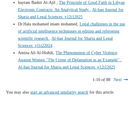
haytam Bashir Al-Ajil ,
The Principle of Good Faith in Libyan
Electronic Contracts: An Analytical Study
,
Al-haq Journal for
Sharia and Legal Sciences: v12i12025
Dr.Hala mohamed imam mohamed,
Legal challenges in the use
of artificial intelligence techniques in editing and refereeing
scientific research
,
Al-haq Journal for Sharia and Legal
Sciences: v11i22024
Amina Ali Al-Hishik,
The Phenomenon of Cyber Violence
Against Women "The Crime of Defamation as an Example"
,
Al-haq Journal for Sharia and Legal Sciences: v12i12025
1-10 of 88
Next
You may also
start an advanced similarity search
for this article.