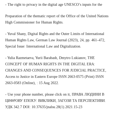
- The right to privacy in the digital age UNESCO’s inputs for the
Preparation of the thematic report of the Office of the United Nations
High Commissioner for Human Rights.
- Yuval Shany, Digital Rights and the Outer Limits of International
Human Rights Law, German Law Journal (2023), 24, pp. 461–472,
Special Issue: International Law and Digitalization.
- Yulia Razmetaeva, Yurii Barabash, Dmytro Lukianov, THE
CONCEPT OF HUMAN RIGHTS IN THE DIGITAL ERA:
CHANGES AND CONSEQUENCES FOR JUDICIAL PRACTICE,
Access to Justice in Eastern Europe ISSN 2663-0575 (Print) ISSN
2663-0583 (Online), : 15 Aug 2022.
- Use your phone number, please click on it, ПРАВА ЛЮДИНИ В
ЦИФРОВУ ЕПОХУ: ВИКЛИКИ, ЗАГОЗИ ТА ПЕРСПЕКТИВИ.
УДК 342.7 DOI: 10.37635/jnalsu.28(1).2021.15-23