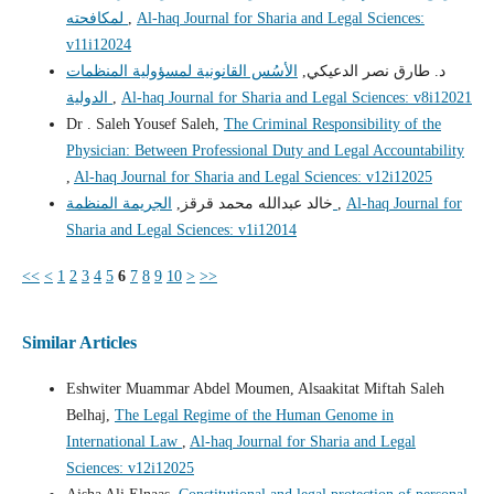
لمكافحته
,
Al-haq Journal for Sharia and Legal Sciences:
v11i12024
د. طارق نصر الدعيكي,
الأسُس القانونية لمسؤولية المنظمات
الدولية
,
Al-haq Journal for Sharia and Legal Sciences: v8i12021
Dr . Saleh Yousef Saleh,
The Criminal Responsibility of the
Physician: Between Professional Duty and Legal Accountability
,
Al-haq Journal for Sharia and Legal Sciences: v12i12025
خالد عبدالله محمد قرقز,
الجريمة المنظمة
,
Al-haq Journal for
Sharia and Legal Sciences: v1i12014
<<
<
1
2
3
4
5
6
7
8
9
10
>
>>
Similar Articles
Eshwiter Muammar Abdel Moumen, Alsaakitat Miftah Saleh
Belhaj,
The Legal Regime of the Human Genome in
International Law
,
Al-haq Journal for Sharia and Legal
Sciences: v12i12025