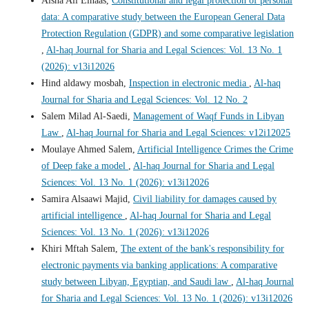
Aisha Ali Elnaas,
Constitutional and legal protection of personal
data: A comparative study between the European General Data
Protection Regulation (GDPR) and some comparative legislation
,
Al-haq Journal for Sharia and Legal Sciences: Vol. 13 No. 1
(2026): v13i12026
Hind aldawy mosbah,
Inspection in electronic media
,
Al-haq
Journal for Sharia and Legal Sciences: Vol. 12 No. 2
Salem Milad Al-Saedi,
Management of Waqf Funds in Libyan
Law
,
Al-haq Journal for Sharia and Legal Sciences: v12i12025
Moulaye Ahmed Salem,
Artificial Intelligence Crimes the Crime
of Deep fake a model
,
Al-haq Journal for Sharia and Legal
Sciences: Vol. 13 No. 1 (2026): v13i12026
Samira Alsaawi Majid,
Civil liability for damages caused by
artificial intelligence
,
Al-haq Journal for Sharia and Legal
Sciences: Vol. 13 No. 1 (2026): v13i12026
Khiri Mftah Salem,
The extent of the bank's responsibility for
electronic payments via banking applications: A comparative
study between Libyan, Egyptian, and Saudi law
,
Al-haq Journal
for Sharia and Legal Sciences: Vol. 13 No. 1 (2026): v13i12026