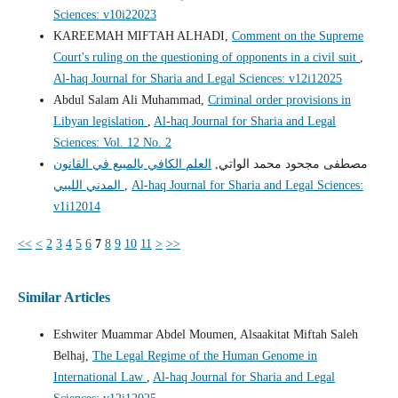
Sciences: v10i22023
KAREEMAH MIFTAH ALHADI,
Comment on the Supreme
Court's ruling on the questioning of opponents in a civil suit
,
Al-haq Journal for Sharia and Legal Sciences: v12i12025
Abdul Salam Ali Muhammad,
Criminal order provisions in
Libyan legislation
,
Al-haq Journal for Sharia and Legal
Sciences: Vol. 12 No. 2
مصطفى مجحود محمد الواتي,
العلم الكافي بالمبيع في القانون
المدني الليبي
,
Al-haq Journal for Sharia and Legal Sciences:
v1i12014
<<
<
2
3
4
5
6
7
8
9
10
11
>
>>
Similar Articles
Eshwiter Muammar Abdel Moumen, Alsaakitat Miftah Saleh
Belhaj,
The Legal Regime of the Human Genome in
International Law
,
Al-haq Journal for Sharia and Legal