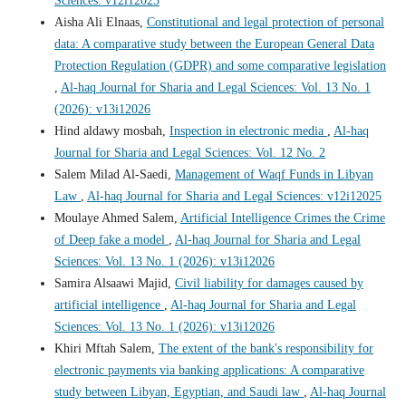
Sciences: v12i12025
Aisha Ali Elnaas,
Constitutional and legal protection of personal
data: A comparative study between the European General Data
Protection Regulation (GDPR) and some comparative legislation
,
Al-haq Journal for Sharia and Legal Sciences: Vol. 13 No. 1
(2026): v13i12026
Hind aldawy mosbah,
Inspection in electronic media
,
Al-haq
Journal for Sharia and Legal Sciences: Vol. 12 No. 2
Salem Milad Al-Saedi,
Management of Waqf Funds in Libyan
Law
,
Al-haq Journal for Sharia and Legal Sciences: v12i12025
Moulaye Ahmed Salem,
Artificial Intelligence Crimes the Crime
of Deep fake a model
,
Al-haq Journal for Sharia and Legal
Sciences: Vol. 13 No. 1 (2026): v13i12026
Samira Alsaawi Majid,
Civil liability for damages caused by
artificial intelligence
,
Al-haq Journal for Sharia and Legal
Sciences: Vol. 13 No. 1 (2026): v13i12026
Khiri Mftah Salem,
The extent of the bank's responsibility for
electronic payments via banking applications: A comparative
study between Libyan, Egyptian, and Saudi law
,
Al-haq Journal