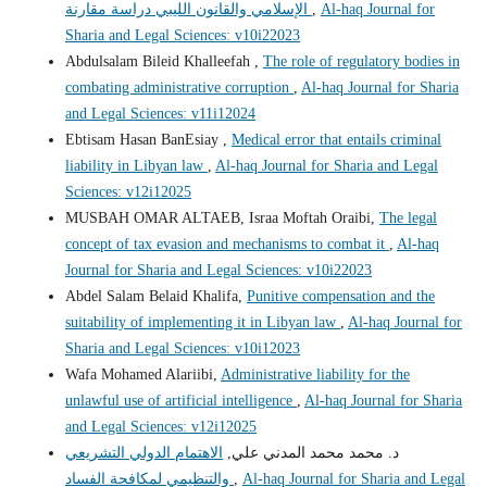
الإسلامي والقانون الليبي دراسة مقارنة
,
Al-haq Journal for
Sharia and Legal Sciences: v10i22023
Abdulsalam Bileid Khalleefah ,
The role of regulatory bodies in
combating administrative corruption
,
Al-haq Journal for Sharia
and Legal Sciences: v11i12024
Ebtisam Hasan BanEsiay ,
Medical error that entails criminal
liability in Libyan law
,
Al-haq Journal for Sharia and Legal
Sciences: v12i12025
MUSBAH OMAR ALTAEB, Israa Moftah Oraibi,
The legal
concept of tax evasion and mechanisms to combat it
,
Al-haq
Journal for Sharia and Legal Sciences: v10i22023
Abdel Salam Belaid Khalifa,
Punitive compensation and the
suitability of implementing it in Libyan law
,
Al-haq Journal for
Sharia and Legal Sciences: v10i12023
Wafa Mohamed Alariibi,
Administrative liability for the
unlawful use of artificial intelligence
,
Al-haq Journal for Sharia
and Legal Sciences: v12i12025
د. محمد محمد المدني علي,
الاهتمام الدولي التشريعي
والتنظيمي لمكافحة الفساد
,
Al-haq Journal for Sharia and Legal