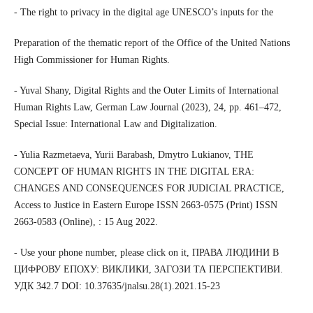
- The right to privacy in the digital age UNESCO’s inputs for the
Preparation of the thematic report of the Office of the United Nations
High Commissioner for Human Rights.
- Yuval Shany, Digital Rights and the Outer Limits of International
Human Rights Law, German Law Journal (2023), 24, pp. 461–472,
Special Issue: International Law and Digitalization.
- Yulia Razmetaeva, Yurii Barabash, Dmytro Lukianov, THE
CONCEPT OF HUMAN RIGHTS IN THE DIGITAL ERA:
CHANGES AND CONSEQUENCES FOR JUDICIAL PRACTICE,
Access to Justice in Eastern Europe ISSN 2663-0575 (Print) ISSN
2663-0583 (Online), : 15 Aug 2022.
- Use your phone number, please click on it, ПРАВА ЛЮДИНИ В
ЦИФРОВУ ЕПОХУ: ВИКЛИКИ, ЗАГОЗИ ТА ПЕРСПЕКТИВИ.
УДК 342.7 DOI: 10.37635/jnalsu.28(1).2021.15-23