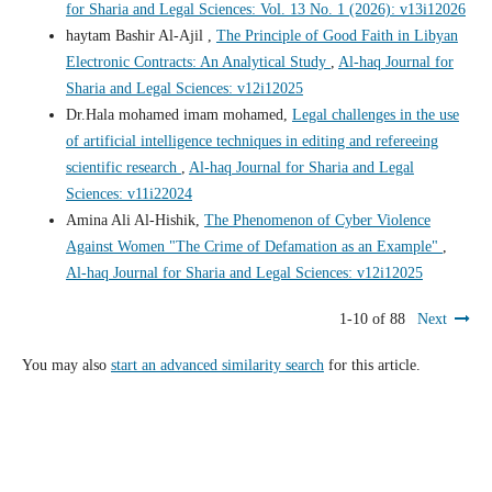
for Sharia and Legal Sciences: Vol. 13 No. 1 (2026): v13i12026
haytam Bashir Al-Ajil ,
The Principle of Good Faith in Libyan
Electronic Contracts: An Analytical Study
,
Al-haq Journal for
Sharia and Legal Sciences: v12i12025
Dr.Hala mohamed imam mohamed,
Legal challenges in the use
of artificial intelligence techniques in editing and refereeing
scientific research
,
Al-haq Journal for Sharia and Legal
Sciences: v11i22024
Amina Ali Al-Hishik,
The Phenomenon of Cyber Violence
Against Women "The Crime of Defamation as an Example"
,
Al-haq Journal for Sharia and Legal Sciences: v12i12025
1-10 of 88
Next
You may also
start an advanced similarity search
for this article.