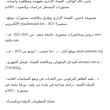
- ياسر خالد الوائلي، الفساد الإداري مفهومه ومظاهرة وأسبابه
مستورات المستعل لدراسات والبحوث، 2005م.
- مجموعة باحثين، الفساد الإداري وطرق مكافحة، مستورات موقع
النجاح الالكترونيannajah.het ، 2021 سبتمبر9.
- دروس ومحاضرات منشورة، جامعة سعيد –س 2021-2022 –ف univ-
saida.com
- موقع أمان – د –حنا عيسى – 3يونيو س 2015 – ف aman palestine.org
- المدخل السلوكي ومكافحة الفساد، فيصل الشهري،alwatan.com.sa ،
27/9/2020م.
- د ، بلعيد الطاهر البرغوثي ،دور البلديات في وضع السياسات العامة
للدولة الليبية، دراسة ميدانية في بلدية بنى وليد ، ورقة بحثية غير
منشورة ، 2021م.
- شبكة المعلومات الدولة (ويكيبيديا).