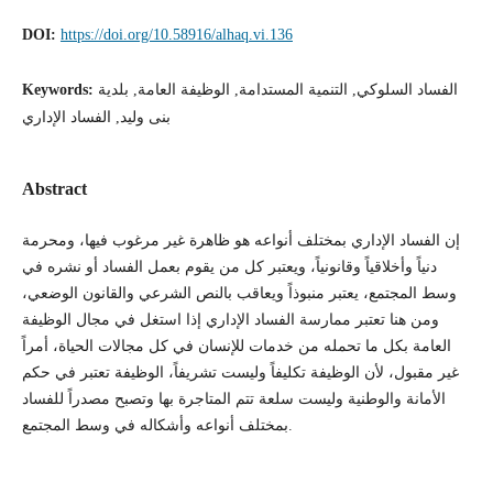
DOI:
https://doi.org/10.58916/alhaq.vi.136
الفساد السلوكي, التنمية المستدامة, الوظيفة العامة, بلدية
Keywords:
بنى وليد, الفساد الإداري
Abstract
إن الفساد الإداري بمختلف أنواعه هو ظاهرة غير مرغوب فيها، ومحرمة
دنياً وأخلاقياً وقانونياً، ويعتبر كل من يقوم بعمل الفساد أو نشره في
وسط المجتمع، يعتبر منبوذاً ويعاقب بالنص الشرعي والقانون الوضعي،
ومن هنا تعتبر ممارسة الفساد الإداري إذا استغل في مجال الوظيفة
العامة بكل ما تحمله من خدمات للإنسان في كل مجالات الحياة، أمراً
غير مقبول، لأن الوظيفة تكليفاً وليست تشريفاً، الوظيفة تعتبر في حكم
الأمانة والوطنية وليست سلعة تتم المتاجرة بها وتصبح مصدراً للفساد
بمختلف أنواعه وأشكاله في وسط المجتمع.