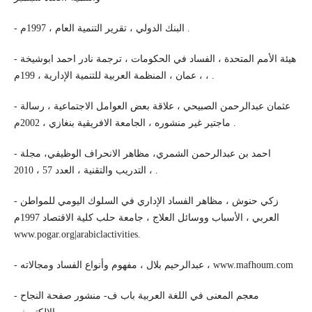
- البنك الدولي ، تقرير التنمية العام ، 1997م .
- هيئة الأمم المتحدة ، الفساد في الحكومات ، ترجمة نادر احمد ابوشيخة
، عمان ، المنظمة العربية للتنمية الإدارية ، 199م ، .
- عثمان عبدالرحمن الصبيحي ، علاقة بعض العوامل الاجتماعية ، رسالة
ماجتير غير منشوره ، الجامعة الافريقية بنغازي ، 2002م .
- احمد بن عبدالرحمن الشمري، مظاهر الانحراف الوظيفي، مجلة
التدريب والتقنية ، العدد 57 ، 2010 ، .
- زكي حنوش ، مظاهر الفساد الإداري في السلوك اليومي للمواطن
العربي ، الأسباب ووسائل العلاج ، جامعة حلب كلية الاقتصاد 1997م
www.pogar.org|arabiclactivities.
- عبدالرحيم بلال ، مفهوم وأنواع الفساد ومجالاته ، www.mafhoum.com
- معجم المعنى في اللغة العربية باب ف- منشور صفحة النجاح