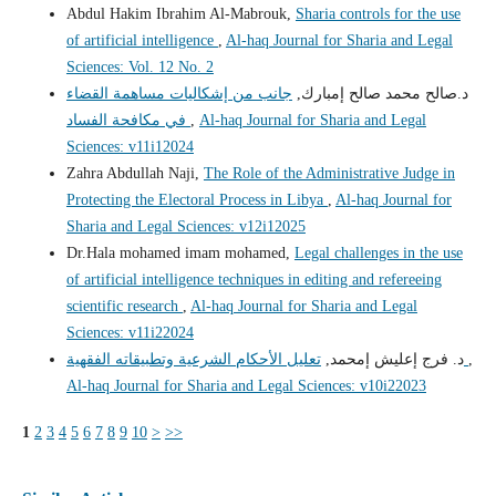
Abdul Hakim Ibrahim Al-Mabrouk,
Sharia controls for the use
of artificial intelligence
,
Al-haq Journal for Sharia and Legal
Sciences: Vol. 12 No. 2
د.صالح محمد صالح إمبارك,
جانب من إشكاليات مساهمة القضاء
Al-haq Journal for Sharia and Legal
,
في مكافحة الفساد
Sciences: v11i12024
Zahra Abdullah Naji,
The Role of the Administrative Judge in
Protecting the Electoral Process in Libya
,
Al-haq Journal for
Sharia and Legal Sciences: v12i12025
Dr.Hala mohamed imam mohamed,
Legal challenges in the use
of artificial intelligence techniques in editing and refereeing
scientific research
,
Al-haq Journal for Sharia and Legal
Sciences: v11i22024
,
تعليل الأحكام الشرعية وتطبيقاته الفقهية
د. فرج إعليش إمحمد,
Al-haq Journal for Sharia and Legal Sciences: v10i22023
1
2
3
4
5
6
7
8
9
10
>
>>