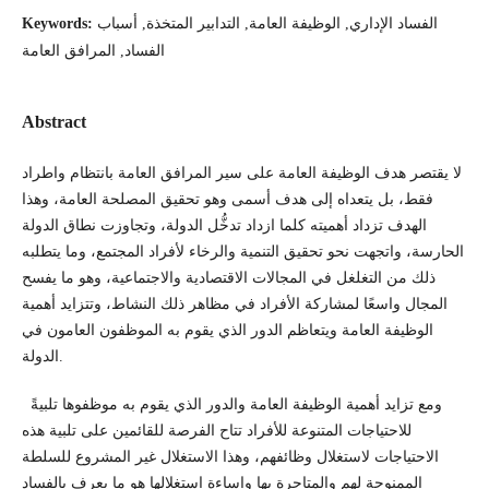
الفساد الإداري, الوظيفة العامة, التدابير المتخذة, أسباب
Keywords:
الفساد, المرافق العامة
Abstract
لا يقتصر هدف الوظيفة العامة على سير المرافق العامة بانتظام واطراد
فقط، بل يتعداه إلى هدف أسمى وهو تحقيق المصلحة العامة، وهذا
الهدف تزداد أهميته كلما ازداد تدخُّل الدولة، وتجاوزت نطاق الدولة
الحارسة، واتجهت نحو تحقيق التنمية والرخاء لأفراد المجتمع، وما يتطلبه
ذلك من التغلغل في المجالات الاقتصادية والاجتماعية، وهو ما يفسح
المجال واسعًا لمشاركة الأفراد في مظاهر ذلك النشاط، وتتزايد أهمية
الوظيفة العامة ويتعاظم الدور الذي يقوم به الموظفون العامون في
الدولة.
ومع تزايد أهمية الوظيفة العامة والدور الذي يقوم به موظفوها تلبيةً
للاحتياجات المتنوعة للأفراد تتاح الفرصة للقائمين على تلبية هذه
الاحتياجات لاستغلال وظائفهم، وهذا الاستغلال غير المشروع للسلطة
الممنوحة لهم والمتاجرة بها وإساءة استغلالها هو ما يعرف بالفساد