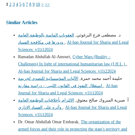
1
2
3
4
5
6
7
8
9
10
>
>>
Similar Articles
د. مصطفى فرج البرغوثي,
العقوبات الماسة بالوظيفة العامة
Al-haq Journal for Sharia and Legal
,
ودورها في مكافحة الفساد
Sciences: v11i12024
Ramadan Abdullah Al-Amouri,
Cyber Wars (Reality –
Challenges) In light of international humanitarian law (I.H.L.)
,
Al-haq Journal for Sharia and Legal Sciences: v11i22024
حليمة أحمد محمد حمزة,
الآليات المؤسساتية للتصدي لجريمة
Al-haq
,
استغلال النفوذ في القانون الليبي – دراسة مقارنة
Journal for Sharia and Legal Sciences: v11i12024
أ‌. صبرية المبروك صالح معتوق,
الالتزام بأخلاقيات الوظيفة العامة
Al-haq Journal for Sharia and Legal
,
وآثره على الفساد الإداري
Sciences: v11i12024
Dr. Omar Abdullah Omar Embarak,
The organization of the
armed forces and their role in protecting the state's territory and