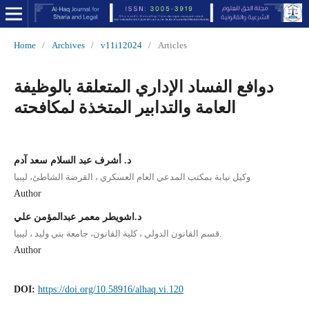
Home
/
Archives
/
v11i12024
/
Articles
دوافع الفساد الإداري المتعلقة بالوظيفة
العامة والتدابير المتخذة لمكافحته
د. أشرف عبد السلام سعد آدم
وكيل نيابة بمكتب المدعي العام العسكري ، القرضة الشاطئ، ليبيا
Author
د.اشويطر معمر عبدالمؤمن علي
قسم القانون الدولي ، كلية القانون، جامعة بني وليد ، ليبيا.
Author
DOI:
https://doi.org/10.58916/alhaq.vi.120