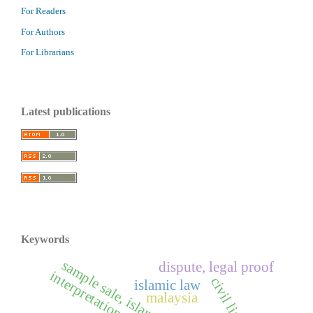
For Readers
For Authors
For Librarians
Latest publications
Keywords
sample sale, islamic banks
dispute, legal proof
interpretation, qur’an
civil liability
islamic law
malaysia