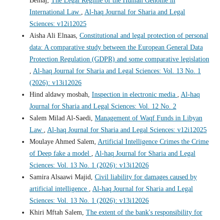
Belhaj,
The Legal Regime of the Human Genome in
International Law
,
Al-haq Journal for Sharia and Legal
Sciences: v12i12025
Aisha Ali Elnaas,
Constitutional and legal protection of personal
data: A comparative study between the European General Data
Protection Regulation (GDPR) and some comparative legislation
,
Al-haq Journal for Sharia and Legal Sciences: Vol. 13 No. 1
(2026): v13i12026
Hind aldawy mosbah,
Inspection in electronic media
,
Al-haq
Journal for Sharia and Legal Sciences: Vol. 12 No. 2
Salem Milad Al-Saedi,
Management of Waqf Funds in Libyan
Law
,
Al-haq Journal for Sharia and Legal Sciences: v12i12025
Moulaye Ahmed Salem,
Artificial Intelligence Crimes the Crime
of Deep fake a model
,
Al-haq Journal for Sharia and Legal
Sciences: Vol. 13 No. 1 (2026): v13i12026
Samira Alsaawi Majid,
Civil liability for damages caused by
artificial intelligence
,
Al-haq Journal for Sharia and Legal
Sciences: Vol. 13 No. 1 (2026): v13i12026
Khiri Mftah Salem,
The extent of the bank's responsibility for