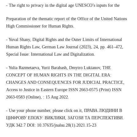
- The right to privacy in the digital age UNESCO’s inputs for the
Preparation of the thematic report of the Office of the United Nations
High Commissioner for Human Rights.
- Yuval Shany, Digital Rights and the Outer Limits of International
Human Rights Law, German Law Journal (2023), 24, pp. 461–472,
Special Issue: International Law and Digitalization.
- Yulia Razmetaeva, Yurii Barabash, Dmytro Lukianov, THE
CONCEPT OF HUMAN RIGHTS IN THE DIGITAL ERA:
CHANGES AND CONSEQUENCES FOR JUDICIAL PRACTICE,
Access to Justice in Eastern Europe ISSN 2663-0575 (Print) ISSN
2663-0583 (Online), : 15 Aug 2022.
- Use your phone number, please click on it, ПРАВА ЛЮДИНИ В
ЦИФРОВУ ЕПОХУ: ВИКЛИКИ, ЗАГОЗИ ТА ПЕРСПЕКТИВИ.
УДК 342.7 DOI: 10.37635/jnalsu.28(1).2021.15-23