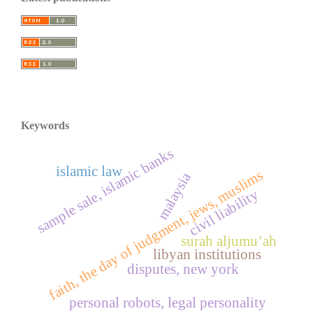
Keywords
sample sale, islamic banks
islamic law
faith, the day of judgment, jews, muslims
malaysia
civil liability
surah aljumu’ah
libyan institutions
disputes, new york
personal robots, legal personality