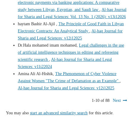
electronic payments via banking applications: A comparative
study between Libyan, Egyptian, and Saudi law
,
Al-haq Journal
for Sharia and Legal Sciences: Vol. 13 No. 1 (2026): v13i12026
haytam Bashir Al-Ajil ,
The Principle of Good Faith in Libyan
Electronic Contracts: An Analytical Study
,
Al-haq Journal for
Sharia and Legal Sciences: v12i12025
Dr.Hala mohamed imam mohamed,
Legal challenges in the use
of artificial intelligence techniques in editing and refereeing
scientific research
,
Al-haq Journal for Sharia and Legal
Sciences: v11i22024
Amina Ali Al-Hishik,
The Phenomenon of Cyber Violence
Against Women "The Crime of Defamation as an Example"
,
Al-haq Journal for Sharia and Legal Sciences: v12i12025
1-10 of 88
Next
You may also
start an advanced similarity search
for this article.