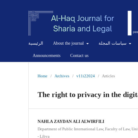
الرئيسية
About the journal
سياسات المجلة
Announcements
Contact us
Home
/
Archives
/
v11i22024
/
Articles
The right to privacy in the digit
NAHLA ZAYDAN ALI ALWIRFILI
Department of Public International Law, Faculty of Law, Un
- Libya