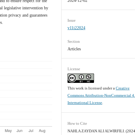
2024-12-02
and to ensure respect for the
al legislative intervention by
ation privacy and guarantees
Issue
s.
v11i22024
Section
Articles
License
This work is licensed under a
Creative
Commons Attribution-NonCommercial 4
International License
.
How to Cite
NAHLA ZAYDAN ALI ALWIRFILI. (2024)