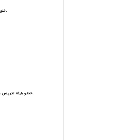
عنوان جهة العمل: جامعة بنغازي / كلية القانون / بنغازي / ليبيا.
عضو هيئة تدريس بدرجة محاضر مساعد/ كلية القانون / جامعة بنغازي.