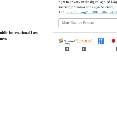
right to privacy in the digital age.
Al-Ha
Journal for Sharia and Legal Sciences
, 
157.
https://doi.org/10.58916/alhaq.vi.2
More Citation Formats
ic International Law,
Libya
0
0