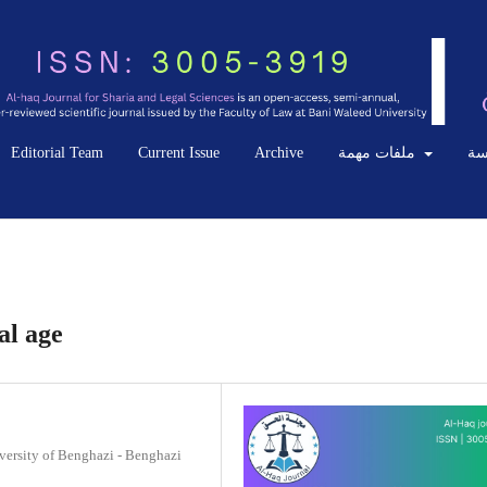
Editorial Team
Current Issue
Archive
ملفات مهمة
سة
al age
iversity of Benghazi - Benghazi