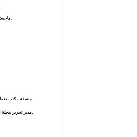
ليسانس قانون/ كلية القانون- جامعة ب.
ماجستير قانون دولي/ كلية القانون- جامعة بنغازي 2015م.
منسقة مكتب ضمان الجودة وتقييم الأداء عن قسم القانون الدولي.
مدير تحرير مجلة ال
.