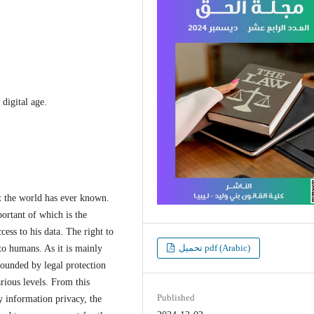
 digital age.
nt the world has ever known.
portant of which is the
cess to his data. The right to
تحميل pdf (Arabic)
to humans. As it is mainly
rounded by legal protection
rious levels. From this
Published
y information privacy, the