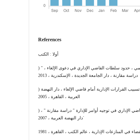
References
أولا : الكتب
) أبوبكر أحمد عثمان النعيمي ، حدود سلطات القاضي الإداري في دعوى الإلغاء ، "
دراسة مقارنة ، دار الجامعة الجديدة ، الإسكندرية ، 2013
) أشرف عبد الفتاح أبو المجد ، تسبيب القرارات الإدارية أمام قاضي الإلغاء ، دار النهضة
العربية ، القاهرة ، 2005
) حمدي على عمر ، سلطة القاضي الإداري في توجيه أوامر للإدارة " دراسة مقارنة " ،
دار النهضة العربية ، 2007`
 في المنازعات الإدارية ، عالم الكتب ، القاهرة ، 1981