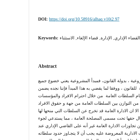
DOI:
https://doi.org/10.58916/alhaq.v10i2.97
ضاء الإداري, الإدارة, قضاء الإلغاء, الاستثناء
Keywords:
Abstract
عية ، بدولة القانون، فمبدأ المشروعية يعني خضوع جميع
للقانون ، ووفقا لما يقضي به هذا المبدأ فإننا نجده يضمن
 أمام السلطات العامة من خلال احترام الافراد والمؤسسات
 من التوازن بين السلطات العامة من جهة و حقوق الافراد
ا ان الادارة العامة قد تخرج عن السلطات التي منحها لها
ل حقها تحت مسمى المصلحة العامة ، مما يستدعي لجوء
ن تجاوزات الادارة العامة غير أنه على القاضي الإداري عند
الادارية المعروضة عليه يجب أن لا يتجـاوز حدود سلطاته