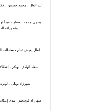
يسري محمد العصار ، مبدأ توج
وتطوراته الحدي