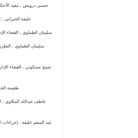
حسني درويش ، تنفيذ الأحكام ا
)خليفة الجبراني ، ا
) سليمان الطماوي ، القضاء الإدار
صبيح مسكوني ، القضاء الإدار
طعيمة الجرف 