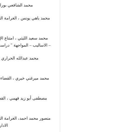
(12محمد الشافعي بور
محمد باهي يونس ، الغرامة التهد
– الاساليب – المواجهة " دراسة م
محمد ميرغني خيري ، القضاء 
مصطفى أبو زيد فهمي ، القضاء
منصور محمد احمد، الغرامة الته
الادار