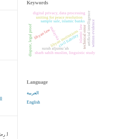
Keywords
artificial intelligence
digital privacy, data processing
uniting for peace resolution
sample sale, islamic banks
written evidence
dispute, legal proof
islamic law
technical error
malaysia
libyan law
libyan institutions
civil liability
surah aljumu’ah
sharh sahih muslim, linguistic study
Language
العربية
.0
English