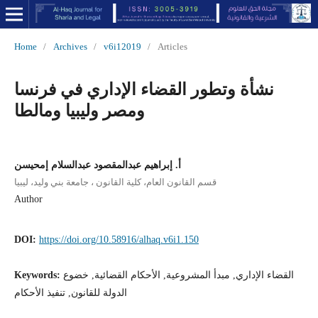
Home
/
Archives
/
v6i12019
/
Articles
نشأة وتطور القضاء الإداري في فرنسا
ومصر وليبيا ومالطا
أ. إبراهيم عبدالمقصود عبدالسلام إمحيسن
قسم القانون العام، كلية القانون ، جامعة بني وليد، ليبيا
Author
DOI:
https://doi.org/10.58916/alhaq.v6i1.150
القضاء الإداري, مبدأ المشروعية, الأحكام القضائية, خضوع
Keywords:
الدولة للقانون, تنفيذ الأحكام