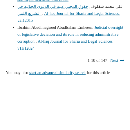
على محمد شقلوف,
حقوق المجني عليه في الدعوى الجنائية في
Al-haq Journal for Sharia and Legal Sciences:
,
التشريع الليبي
v2i12015
Ibrahim Abudlmagsood Abudlsalam Emheesn,
Judicial oversight
of legislative deviation and its role in reducing administrative
corruption
,
Al-haq Journal for Sharia and Legal Sciences:
v11i12024
1-10 of 147
Next
You may also
start an advanced similarity search
for this article.