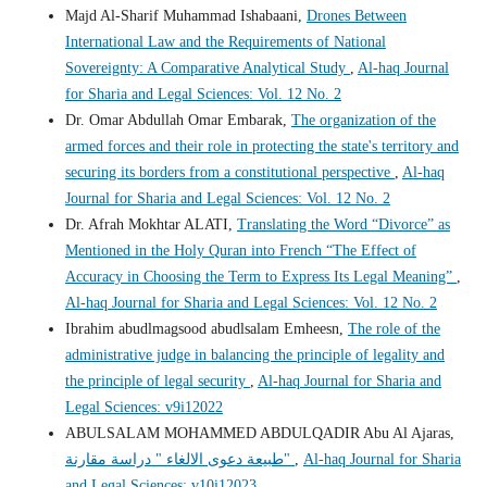
Majd Al-Sharif Muhammad Ishabaani,
Drones Between
International Law and the Requirements of National
Sovereignty: A Comparative Analytical Study
,
Al-haq Journal
for Sharia and Legal Sciences: Vol. 12 No. 2
Dr. Omar Abdullah Omar Embarak,
The organization of the
armed forces and their role in protecting the state's territory and
securing its borders from a constitutional perspective
,
Al-haq
Journal for Sharia and Legal Sciences: Vol. 12 No. 2
Dr. Afrah Mokhtar ALATI,
Translating the Word “Divorce” as
Mentioned in the Holy Quran into French “The Effect of
Accuracy in Choosing the Term to Express Its Legal Meaning”
,
Al-haq Journal for Sharia and Legal Sciences: Vol. 12 No. 2
Ibrahim abudlmagsood abudlsalam Emheesn,
The role of the
administrative judge in balancing the principle of legality and
the principle of legal security
,
Al-haq Journal for Sharia and
Legal Sciences: v9i12022
ABULSALAM MOHAMMED ABDULQADIR Abu Al Ajaras,
Al-haq Journal for Sharia
,
طبيعة دعوى الالغاء " دراسة مقارنة"
and Legal Sciences: v10i12023