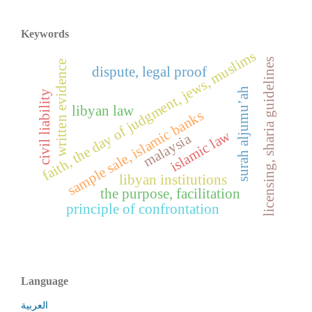
Keywords
faith, the day of judgment, jews, muslims
licensing, sharia guidelines
written evidence
dispute, legal proof
surah aljumu’ah
civil liability
libyan law
sample sale, islamic banks
islamic law
malaysia
libyan institutions
the purpose, facilitation
principle of confrontation
Language
العربية