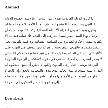
Abstract
إذا كانت الدولة القانونية تقوم على أساس إعلاء مبدأ خضوع الدولة
للقانون وسيادة مبدأ المشروعية، فإن المبدأ الأخير لا قيمة له ما لم
يقترن بمبدأ تقديس احترام الأحكام القضائية وكفالة تنفيذها حيث أن
الإخلال بهذا المبدأ يصير بمبدأ الشرعية إلى العدم فلا حماية قضائية إلا
بكفالة تنفيذ الأحكام الصادرة من السلطة القضائية ولا قيمة للقانون بغير
تنفيذ مقتضاه، فالهدف الذي يجنيه رافع الدعوى يتوقف في النهاية على
الآثار التي تنتج عن الحكم وما يتبع ذلك من نتيجة علمية فالحكم القضائي
لا يصدر لمجرد بيان أحقية المدعى في دعواه لاستكمال الواجهة القانونية
التي قد ترضى أحياناً رجل القانون ولكنها لا يمكن أن تقنع المحكوم له
الذي لا يهمه سوى فاعلية الحكم الذي بيده، فالمطالبة بالحق وإن كانت لا
تخلو من أهمية، فإن الأهم منها هو أن تتوافر لهذا الحق إمكانية تحويله
إلى واقع ونقله من السكون إلى الحركة.
Downloads