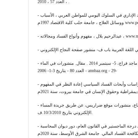
العدد 57 ، 2010 ، .
- زكي حنوش ، مظاهر الفساد الإداري في السلوك اليومي للمواطن العربي ، الأسباب
www.pogar.org|arab.
ومجالاته ، www.mafhoum.com
- الموسوعة العربية الشاملة، ماجد فراج، 5- سبتمبر 2014 . مقال. منشورات في الماء
العدد 80 - بتاريخ 3-1- 2006 - annbaa.org - 29-
- مجموعة باحثين، سلسلة دراسات وأبحاث الفساد السياسي إعادة النظر في المفهوم
- محمد بو مخلوف، علم الاجتماع، منشورات موقع ضراريس، عن طريق جريدة المساء
الإلكتروني بتاريخ 10/3/2010.ف.
- عمر أبو جناح، مذكرة لنيل درجة الماجستير في القانون العام، دور ديوان المحاسبة