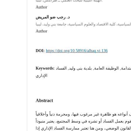
الهيئة الليبية للبحث العلمي ــ طرابلس، ليبيا.
Author
د. رجب ضو المريض
ياسية، كلية الاقتصاد والعلوم السياسية، جامعة بني وليد، ليبيا
Author
DOI:
https://doi.org/10.58916/alhaq.vi.136
دامة, الوظيفة العامة, بلدية بنى وليد, الفساد
Keywords:
الإداري
Abstract
 أنواعه هو ظاهرة غير مرغوب فيها، ومحرمة دنياً وأخلاقياً
يقوم بعمل الفساد أو نشره في وسط المجتمع، يعتبر منبوذاً
انون الوضعي، ومن هنا تعتبر ممارسة الفساد الإداري إذا