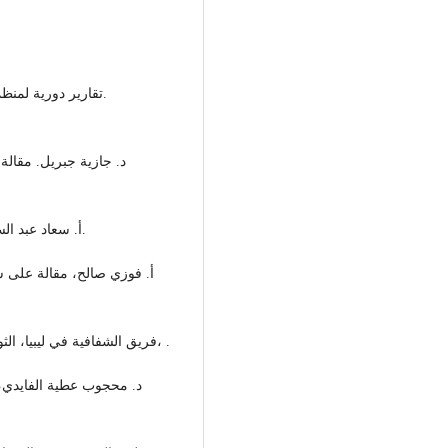
- أ. سعاد عبد السلام. (البيئة الحاضنة للفساد المالي واثاره)، . أبريل 2018.
- فريق الشفافية في ليبيا، الثورة الإدارية (أساس الفساد الإداري في ليبيا) مارس 2010، .