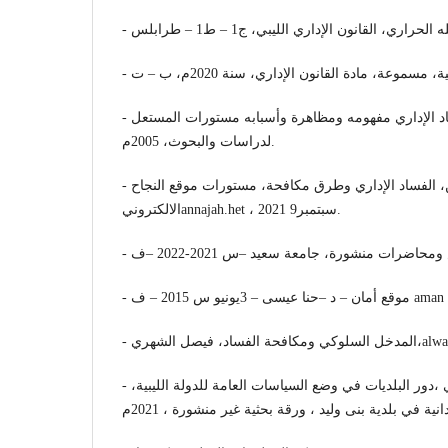
- ياسر خالد الوائلي، الفساد الإداري مفهومه ومظاهرة وأسبابه مستورات المستعل
لدراسات والبحوث، 2005م.
- مجموعة باحثين، الفساد الإداري وطرق مكافحة، مستورات موقع النجاح
الالكترونيannajah.het ، 2021 سبتمبر9.
– ف aman palestine.org
- د ، بلعيد الطاهر البرغوثي ،دور البلديات في وضع السياسات العامة للدولة الليبية،