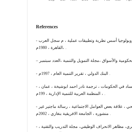
References
- محمد الجوهري ، الأنثروبولوجيا أسس نظرية وتطبيقات عملية ، م سجل العرب
،القاهرة ، 1980م .
الحكومية والأسواق ،مجلة التمويل والتنمية ،العدد سبتمبر
- البنك الدولي ، تقرير التنمية العام ، 1997م .
- هيئة الأمم المتحدة ، الفساد في الحكومات ، ترجمة نادر احمد ابوشيخة ، عمان ،
المنظمة العربية للتنمية الإدارية ، 199م ، .
- عثمان عبدالرحمن الصبيحي ، علاقة بعض العوامل الاجتماعية ، رسالة ماجتير غير
منشوره ، الجامعة الافريقية بنغازي ، 2002م .
- احمد بن عبدالرحمن الشمري، مظاهر الانحراف الوظيفي، مجلة التدريب والتقنية ،