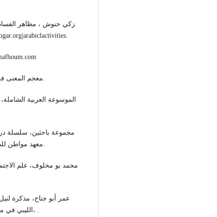
ووسائل العلاج ، جامعة حلب كلية الاقتصاد 1997م iclactivities
- عبدالرحيم بلال ، مفهوم وأنواع الفساد 
- معجم المعنى في اللغة العربية باب ف- منشور صفحة النجاح الإلكتروني.
معهد مواطن للديمقراطية وحقوق الإنسان في جامعة بيروت، سنة 2021م.
الليبي في مكافحة الفساد المالي. جامعة الشرق الأوسط، سنة 2020م، .