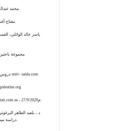
- محمد عبدالله الحراري، القانون الإداري الليبي، ج1 – ط1 – طرابلس.
- مفتاح أغنية، مسموعة، مادة القانون الإداري، سنة 2020م، ب – ت.
- دروس ومحاضرات منشورة، جامعة سعيد –س 2021-2022 –ف univ- saida.com
- موقع أمان – د –حنا عيسى – 3يونيو س 2015 
- المدخل السلوكي ومكافحة الفساد، فيصل الشهري،alwatan.com.sa ، 27/9/2020م.
دراسة ميدانية في بلدية بنى وليد ، ورقة بحثية غير منشورة ، 2021م.