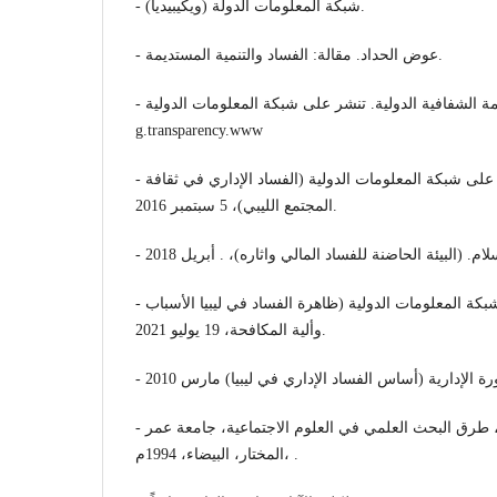
- شبكة المعلومات الدولة (ويكيبيديا).
- عوض الحداد. مقالة: الفساد والتنمية المستديمة.
- تقارير دورية لمنظمة الشفافية الدولية. تنشر على شبكة المعلومات الدولية.
g.transparency.www
- د. جازية جبريل. مقالة على شبكة المعلومات الدولية (الفساد الإداري في ثقافة
المجتمع الليبي)، 5 سبتمبر 2016.
- أ. فوزي صالح، مقالة على شبكة المعلومات الدولية (ظاهرة الفساد في ليبيا الأسباب
وألية المكافحة، 19 يوليو 2021.
- د. محجوب عطية الفايدي، طرق البحث العلمي في العلوم الاجتماعية، جامعة عمر
المختار، البيضاء، 1994م، .