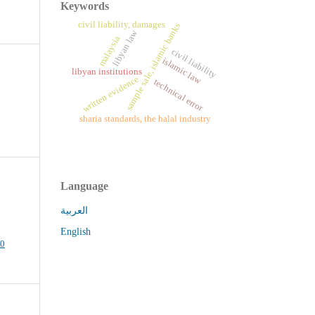
Keywords
civil liability, damages
sample sale, islamic banks
libyan law
malaysia
civil liability
islamic law
libyan institutions
written evidence
technical error
sharia standards, the halal industry
Language
العربية
English
.0