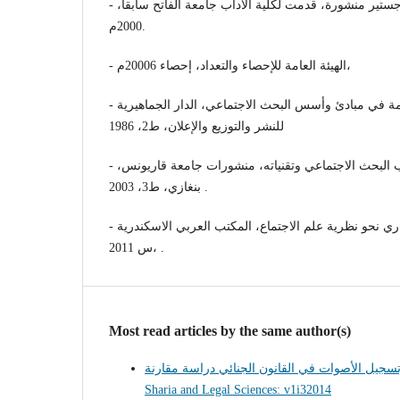
- د. بلعيد البرغوثي، رسالة ماجستير منشورة، قدمت لكلية الآداب جامعة الفاتح سابقاً،
2000م.
- الهيئة العامة للإحصاء والتعداد، إحصاء 20006م،
- مصطفى عمر التير، مقدمة في مبادئ وأسس البحث الاجتماعي، الدار الجماهيرية
للنشر والتوزيع والإعلان، ط2، 1986
- عبدالله عامر الهمالي، أسلوب البحث الاجتماعي وتقنياته، منشورات جامعة قاريونس،
بنغازي، ط3، 2003 .
- عبدالله المصراتي، الفساد الإداري نحو نظرية علم الاجتماع، المكتب العربي الاسكندرية
س 2011، .
Most read articles by the same author(s)
Sharia and Legal Sciences: v1i32014