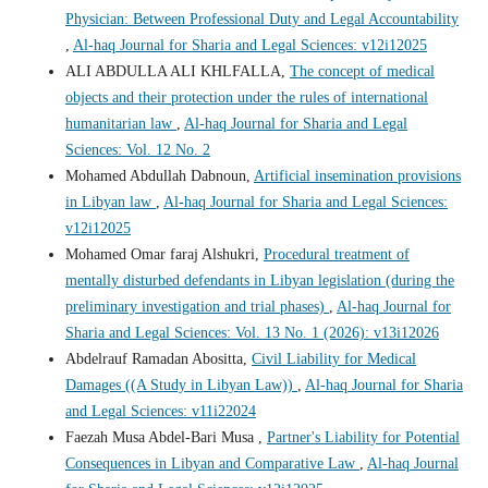
Physician: Between Professional Duty and Legal Accountability
,
Al-haq Journal for Sharia and Legal Sciences: v12i12025
ALI ABDULLA ALI KHLFALLA,
The concept of medical
objects and their protection under the rules of international
humanitarian law
,
Al-haq Journal for Sharia and Legal
Sciences: Vol. 12 No. 2
Mohamed Abdullah Dabnoun,
Artificial insemination provisions
in Libyan law
,
Al-haq Journal for Sharia and Legal Sciences:
v12i12025
Mohamed Omar faraj Alshukri,
Procedural treatment of
mentally disturbed defendants in Libyan legislation (during the
preliminary investigation and trial phases)
,
Al-haq Journal for
Sharia and Legal Sciences: Vol. 13 No. 1 (2026): v13i12026
Abdelrauf Ramadan Abositta,
Civil Liability for Medical
Damages ((A Study in Libyan Law))
,
Al-haq Journal for Sharia
and Legal Sciences: v11i22024
Faezah Musa Abdel-Bari Musa ,
Partner's Liability for Potential
Consequences in Libyan and Comparative Law
,
Al-haq Journal