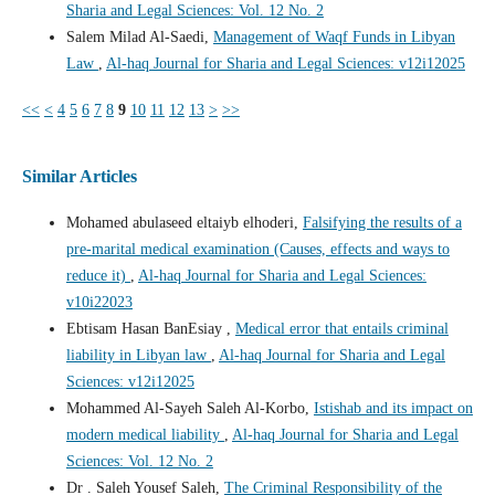
Sharia and Legal Sciences: Vol. 12 No. 2
Salem Milad Al-Saedi,
Management of Waqf Funds in Libyan
Law
,
Al-haq Journal for Sharia and Legal Sciences: v12i12025
<<
<
4
5
6
7
8
9
10
11
12
13
>
>>
Similar Articles
Mohamed abulaseed eltaiyb elhoderi,
Falsifying the results of a
pre-marital medical examination (Causes, effects and ways to
reduce it)
,
Al-haq Journal for Sharia and Legal Sciences:
v10i22023
Ebtisam Hasan BanEsiay ,
Medical error that entails criminal
liability in Libyan law
,
Al-haq Journal for Sharia and Legal
Sciences: v12i12025
Mohammed Al-Sayeh Saleh Al-Korbo,
Istishab and its impact on
modern medical liability
,
Al-haq Journal for Sharia and Legal
Sciences: Vol. 12 No. 2
Dr . Saleh Yousef Saleh,
The Criminal Responsibility of the