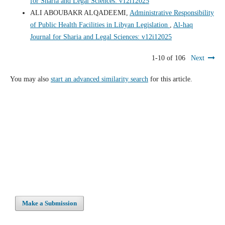
for Sharia and Legal Sciences: v12i12025
ALI ABOUBAKR ALQADEEMI,
Administrative Responsibility
of Public Health Facilities in Libyan Legislation
,
Al-haq
Journal for Sharia and Legal Sciences: v12i12025
1-10 of 106
Next
You may also
start an advanced similarity search
for this article.
Make a Submission