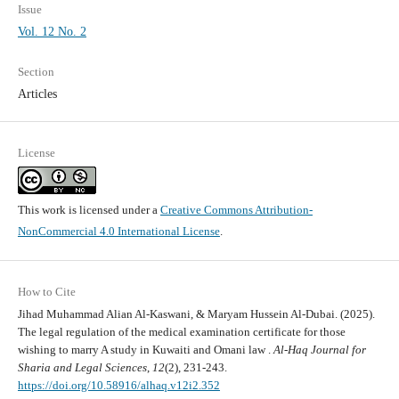
Issue
Vol. 12 No. 2
Section
Articles
License
This work is licensed under a
Creative Commons Attribution-
NonCommercial 4.0 International License
.
How to Cite
Jihad Muhammad Alian Al-Kaswani, & Maryam Hussein Al-Dubai. (2025).
The legal regulation of the medical examination certificate for those
wishing to marry A study in Kuwaiti and Omani law .
Al-Haq Journal for
Sharia and Legal Sciences
,
12
(2), 231-243.
https://doi.org/10.58916/alhaq.v12i2.352