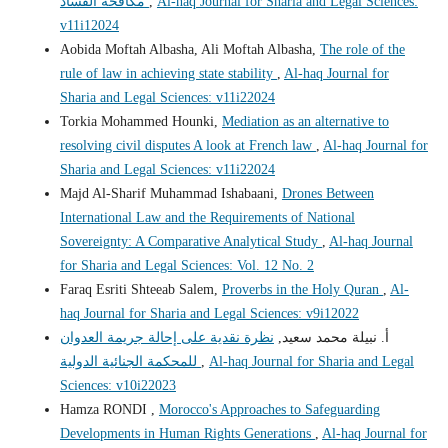
Al-haq Journal for Sharia and Legal Sciences:
,
مكافحة الفساد
v11i12024
Aobida Moftah Albasha, Ali Moftah Albasha,
The role of the
rule of law in achieving state stability
,
Al-haq Journal for
Sharia and Legal Sciences: v11i22024
Torkia Mohammed Hounki,
Mediation as an alternative to
resolving civil disputes A look at French law
,
Al-haq Journal for
Sharia and Legal Sciences: v11i22024
Majd Al-Sharif Muhammad Ishabaani,
Drones Between
International Law and the Requirements of National
Sovereignty: A Comparative Analytical Study
,
Al-haq Journal
for Sharia and Legal Sciences: Vol. 12 No. 2
Faraq Esriti Shteeab Salem,
Proverbs in the Holy Quran
,
Al-
haq Journal for Sharia and Legal Sciences: v9i12022
أ. نبيلة محمد سعيد,
نظرة نقدية على إحالة جريمة العدوان
Al-haq Journal for Sharia and Legal
,
للمحكمة الجنائية الدولية
Sciences: v10i22023
Hamza RONDI ,
Morocco's Approaches to Safeguarding
Developments in Human Rights Generations
,
Al-haq Journal for