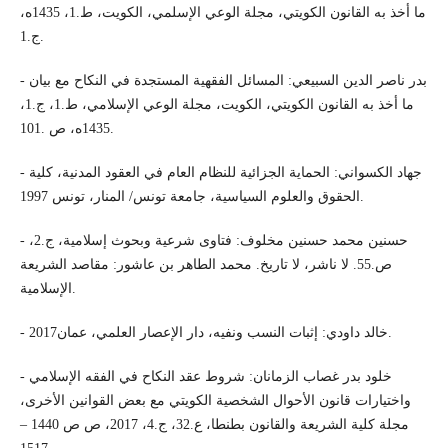
ما أخذ به القانون الكويتي، مجلة الوعي الإسلمي، الكويت، ط.1، 1435ه،
ج.1.
- بدر ناصر الدين السبيعي: المسائل الفقهية المستجدة في النكاح مع بيان
ما أخذ به القانون الكويتي، الكويت، مجلة الوعي الإسلامي، ط.1، ج.1،
1435ه، ص .101.
- جهاد الكسواني: الحماية الجزائية للنظام العام في العقود المدنية، كلية
الحقوق والعلوم السياسية، جامعة تونس/ المنار، تونس 1997.
- حسنين محمد حسنين مخلوف: فتاوى شرعية وبحوث إسلامية، ج.2،
ص.55. لا ناشر، لا تاريخ. محمد الطاهر بن عاشور: مقاصد الشريعة
الإسلامية.
- خالد داودي: إثبات النسب ونفيه، دار الإعصار العلمي، عمان2017.
- خلود بدر غصاب الزمانان: شروط عقد النكاح في الفقه الإسلامي
واختيارات قانون الأحوال الشخصية الكويتي مع بعض القوانين الأخرى،
مجلة كلية الشريعة والقانون بطنطا، ع.32، ج.4، 2017، ص ص 1440 –