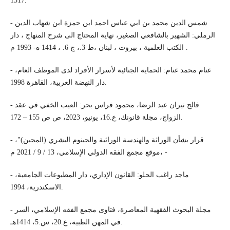
1517.
- شمس الدين محمد بن ابي عباس احمد ابن حمزة ابن شهاب الدين
الرملي: الشهير بالشافعي الصغير، نهاية المحتاج الى شرح المنهاج ، دار
الكتب العلمية ، بيروت ، لبنان ،ط 3.، ج 6. ، 1414 ه- 1993 م .
- غنام محمد غنام: الحماية الجنائية لأسرار الأفراد لدى الموظف العام،
دار النهضة العربية، القاهرة 1998.
- فالح نيران عبد الرضا، محمود فراس بحر: العيب الخفي في عقد
الزواج، مجلة قانونك، ع.16، يونيو، 2023، ص ص 155 – 172.
- قرار بشأن الوراثة والهندسة الوراثية والجينوم البشري (المجين)"،
موقع مجمع الفقه الدولي الإسلامي، 13 / 9 / 2021 م، -
- ماجد راغب الحلو: القانون الإداري، دار المطبوعات الجامعية،
الاسكندرية، 1994.
- مجلة البحوث الفقهية المعاصرة، فتاوى مجمع الفقه الإسلامي، السر
في المهن الطبية، ع.20، س.5، 1414هـ.