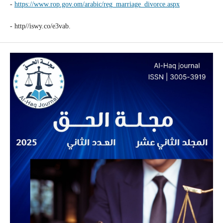
-
https://www.rop.gov.om/arabic/reg_marriage_divorce.aspx
- http//iswy.co/e3vab.